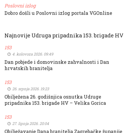
Poslovni izlog
Dobro došli u Poslovni izlog portala VGOnline
Najnovije Udruga pripadnika 153. brigade HV
153
4. kolovoza 2026. 09:49
Dan pobjede i domovinske zahvalnosti i Dan
hrvatskih branitelja
153
26. srpnja 2026. 19:23
Obilježena 26. godišnjica osnutka Udruge
pripadnika 153. brigade HV – Velika Gorica
153
27. lipnja 2026. 20:04
Obilježavanje Dana branitelja Zagrebačke županije