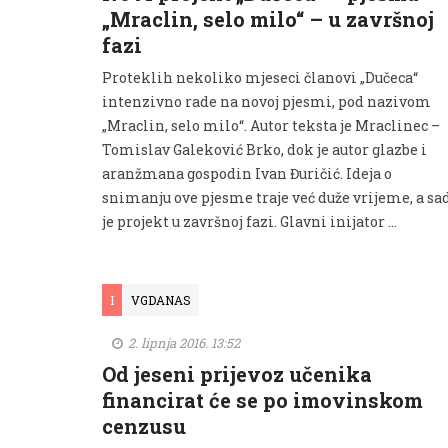
„Mraclin, selo milo“ – u završnoj
fazi
Proteklih nekoliko mjeseci članovi „Dučeca“
intenzivno rade na novoj pjesmi, pod nazivom
„Mraclin, selo milo“. Autor teksta je Mraclinec –
Tomislav Galeković Brko, dok je autor glazbe i
aranžmana gospodin Ivan Đuričić. Ideja o
snimanju ove pjesme traje već duže vrijeme, a sa
je projekt u završnoj fazi. Glavni inijator …
I
VGDANAS
2. lipnja 2016. 13:52
Od jeseni prijevoz učenika
financirat će se po imovinskom
cenzusu