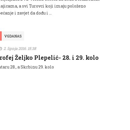
ajicama, a svi Turovci koji imaju položeno
ećanje i zavjet da dođu i …
VGDANAS
2. lipnja 2016. 15:38
rofej Željko Plepelić- 28. i 29. kolo
taru 28., a Skrbinu 29. kolo