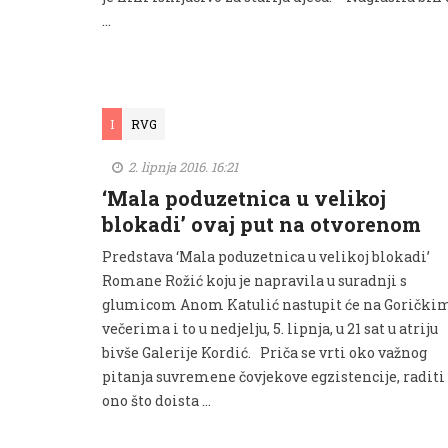
…
I
RVG
2. lipnja 2016. 16:21
‘Mala poduzetnica u velikoj
blokadi’ ovaj put na otvorenom
Predstava ‘Mala poduzetnica u velikoj blokadi’
Romane Rožić koju je napravila u suradnji s
glumicom Anom Katulić nastupit će na Gorički
večerima i to u nedjelju, 5. lipnja, u 21 sat u atriju
bivše Galerije Kordić. Priča se vrti oko važnog
pitanja suvremene čovjekove egzistencije, raditi
ono što doista …