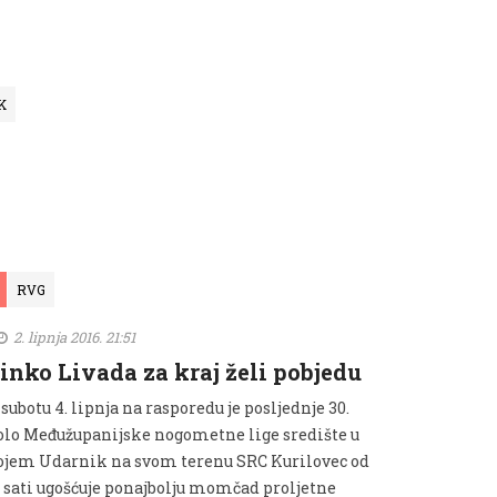
K
RVG
2. lipnja 2016. 21:51
inko Livada za kraj želi pobjedu
subotu 4. lipnja na rasporedu je posljednje 30.
olo Međužupanijske nogometne lige središte u
ojem Udarnik na svom terenu SRC Kurilovec od
8 sati ugošćuje ponajbolju momčad proljetne