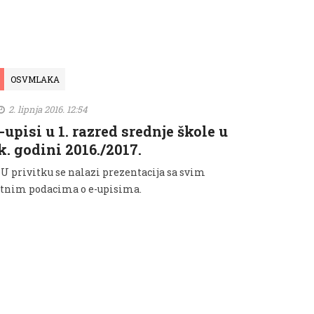
OSVMLAKA
2. lipnja 2016. 12:54
-upisi u 1. razred srednje škole u
k. godini 2016./2017.
 privitku se nalazi prezentacija sa svim
itnim podacima o e-upisima.