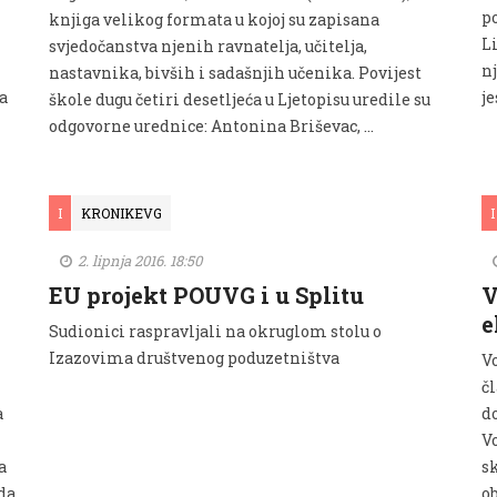
p
knjiga velikog formata u kojoj su zapisana
L
svjedočanstva njenih ravnatelja, učitelja,
n
nastavnika, bivših i sadašnjih učenika. Povijest
a
je
škole dugu četiri desetljeća u Ljetopisu uredile su
odgovorne urednice: Antonina Briševac, …
I
KRONIKEVG
I
2. lipnja 2016. 18:50
EU projekt POUVG i u Splitu
V
e
Sudionici raspravljali na okruglom stolu o
Izazovima društvenog poduzetništva
V
čl
a
do
V
a
s
 da
o