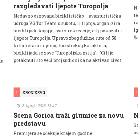
razgledavati ljepote Turopolja
N
t
Nedavno osnovana biciklističko – avanturistička
i
udruga VG Tur Team u subotu, 11.lipnja, organizira
ig
biciklijadu kojoj je, osim rekreacije, cilj pokazati i
Š
ljepote Turopolja. Upravo zbog dužine rute od 58
kilometara i njenog turističkog karaktera,
biciklijada se zove ‘Turopoljska milja’. “Cilj je
potaknuti što veći broj sudionika na aktivan život
da
…
I
KRONIKEVG
I
2. lipnja 2016. 13:47
Scena Gorica traži glumice za novu
N
predstavu
St
o
Premijera se očekuje krajem godine