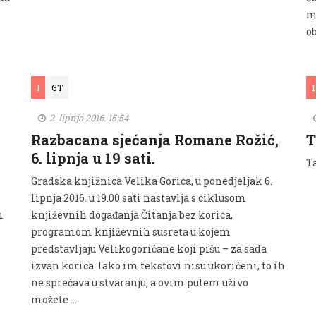
m
ob
I
GT
I
2. lipnja 2016. 15:54
Razbacana sjećanja Romane Rožić,
T
6. lipnja u 19 sati.
Ta
Gradska knjižnica Velika Gorica, u ponedjeljak 6.
lipnja 2016. u 19.00 sati nastavlja s ciklusom
m
književnih događanja Čitanja bez korica,
programom književnih susreta u kojem
predstavljaju Velikogoričane koji pišu – za sada
izvan korica. Iako im tekstovi nisu ukoričeni, to ih
ne sprečava u stvaranju, a ovim putem uživo
možete …