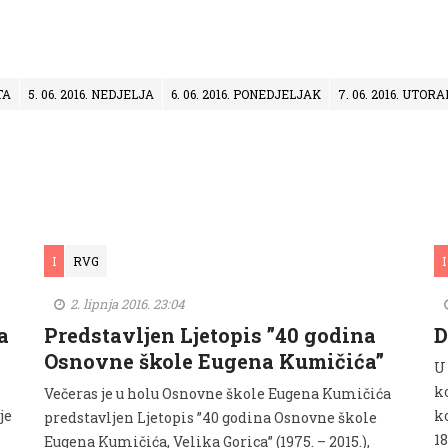
TA
5. 06. 2016. NEDJELJA
6. 06. 2016. PONEDJELJAK
7. 06. 2016. UTORA
I
RVG
I
2. lipnja 2016. 23:04
a
Predstavljen Ljetopis ”40 godina
D
Osnovne škole Eugena Kumičića”
U 
k
Večeras je u holu Osnovne škole Eugena Kumičića
je
k
predstavljen Ljetopis ”40 godina Osnovne škole
1
Eugena Kumičića, Velika Gorica” (1975. – 2015.),