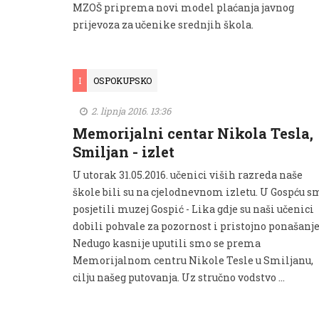
MZOŠ priprema novi model plaćanja javnog
prijevoza za učenike srednjih škola.
I
OSPOKUPSKO
2. lipnja 2016. 13:36
Memorijalni centar Nikola Tesla,
Smiljan - izlet
U utorak 31.05.2016. učenici viših razreda naše
škole bili su na cjelodnevnom izletu. U Gospću s
posjetili muzej Gospić - Lika gdje su naši učenici
dobili pohvale za pozornost i pristojno ponašanje
Nedugo kasnije uputili smo se prema
Memorijalnom centru Nikole Tesle u Smiljanu,
cilju našeg putovanja. Uz stručno vodstvo …