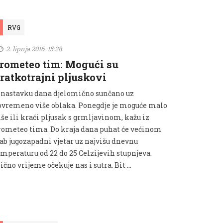
RVG
2. lipnja 2016. 15:28
rometeo tim: Mogući su
ratkotrajni pljuskovi
 nastavku dana djelomično sunčano uz
ovremeno više oblaka. Ponegdje je moguće malo
še ili kraći pljusak s grmljavinom, kažu iz
rometeo tima. Do kraja dana puhat će većinom
lab jugozapadni vjetar uz najvišu dnevnu
emperaturu od 22 do 25 Celzijevih stupnjeva.
ično vrijeme očekuje nas i sutra. Bit …