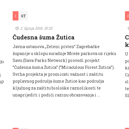
I
GT
I
2. lipnja 2016. 15:32
Čudesna šuma Žutica
C
k
Javna ustanova „Zeleni prsten“ Zagrebačke
županije u sklopu suradnje Mreže parkova uz rijeku
U
Savu (Sava Parks Network) provodi projekt
p
ju
”Čudesna šuma Žutica” (”Miraculous Forest Žutica”).
ki
Svrha projekta je promicati važnost i zaštitu
C
d
poplavnog područja šume Žutice kao područja
s
OP
ključnog za zaštitu biološke raznolikosti te
t
unaprijediti i podići razinu obrazovanja i …
Sl