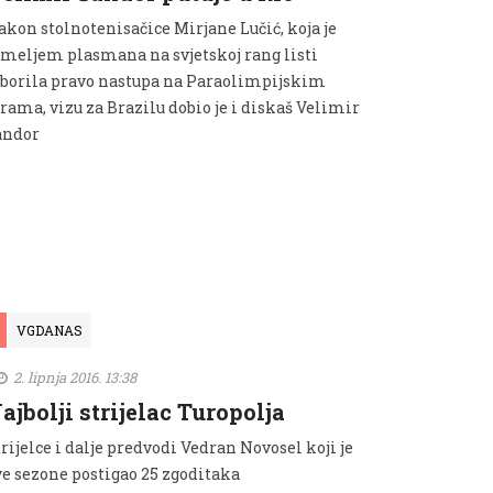
akon stolnotenisačice Mirjane Lučić, koja je
emeljem plasmana na svjetskoj rang listi
zborila pravo nastupa na Paraolimpijskim
rama, vizu za Brazilu dobio je i diskaš Velimir
andor
VGDANAS
2. lipnja 2016. 13:38
ajbolji strijelac Turopolja
rijelce i dalje predvodi Vedran Novosel koji je
ve sezone postigao 25 zgoditaka