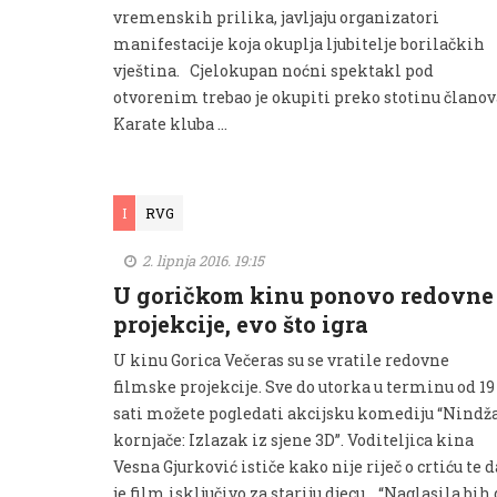
vremenskih prilika, javljaju organizatori
manifestacije koja okuplja ljubitelje borilačkih
vještina. Cjelokupan noćni spektakl pod
otvorenim trebao je okupiti preko stotinu članov
Karate kluba …
I
RVG
2. lipnja 2016. 19:15
U goričkom kinu ponovo redovne
projekcije, evo što igra
U kinu Gorica Večeras su se vratile redovne
filmske projekcije. Sve do utorka u terminu od 19
sati možete pogledati akcijsku komediju “Nindž
kornjače: Izlazak iz sjene 3D”. Voditeljica kina
Vesna Gjurković ističe kako nije riječ o crtiću te d
je film isključivo za stariju djecu. “Naglasila bih