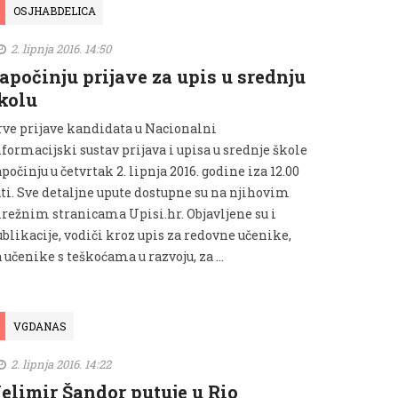
OSJHABDELICA
2. lipnja 2016. 14:50
apočinju prijave za upis u srednju
kolu
rve prijave kandidata u Nacionalni
formacijski sustav prijava i upisa u srednje škole
počinju u četvrtak 2. lipnja 2016. godine iza 12.00
ati. Sve detaljne upute dostupne su na njihovim
režnim stranicama Upisi.hr. Objavljene su i
blikacije, vodiči kroz upis za redovne učenike,
 učenike s teškoćama u razvoju, za …
VGDANAS
2. lipnja 2016. 14:22
elimir Šandor putuje u Rio