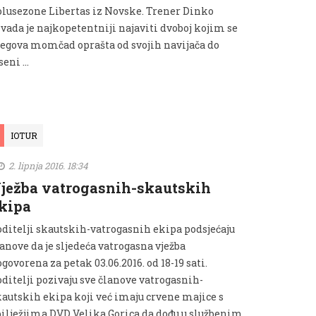
olusezone Libertas iz Novske. Trener Dinko
ivada je najkopetentniji najaviti dvoboj kojim se
jegova momčad oprašta od svojih navijača do
seni …
IOTUR
2. lipnja 2016. 18:34
ježba vatrogasnih-skautskih
kipa
oditelji skautskih-vatrogasnih ekipa podsjećaju
anove da je sljedeća vatrogasna vježba
govorena za petak 03.06.2016. od 18-19 sati.
oditelji pozivaju sve članove vatrogasnih-
kautskih ekipa koji već imaju crvene majice s
bilježjima DVD Velika Gorica da dođu u službenim