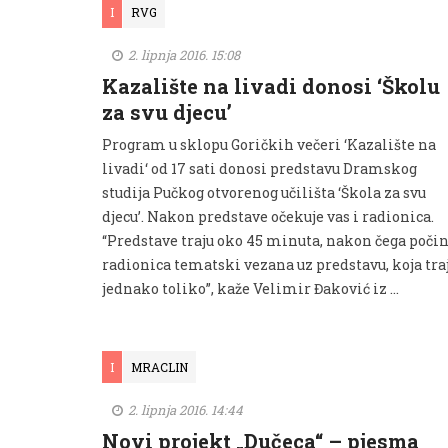
I
RVG
2. lipnja 2016. 15:08
Kazalište na livadi donosi ‘Školu
za svu djecu’
Program u sklopu Goričkih večeri ‘Kazalište na
livadi‘ od 17 sati donosi predstavu Dramskog
studija Pučkog otvorenog učilišta ‘Škola za svu
djecu’. Nakon predstave očekuje vas i radionica.
“Predstave traju oko 45 minuta, nakon čega počin
radionica tematski vezana uz predstavu, koja tra
jednako toliko”, kaže Velimir Đaković iz …
I
MRACLIN
2. lipnja 2016. 14:44
Novi projekt „Dučeca“ – pjesma