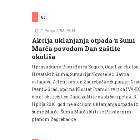
I
GT
2. lipnja 2016. 15:35
Akcija uklanjanja otpada u šumi
Marča povodom Dan zaštite
okoliša
Uprava šuma Podružnica Zagreb, Odjel za ekologi
Hrvatskih šuma, Šumarija Novoselec, Javna
ustanova Zeleni prsten Zagrebačke županije, Gra
Ivanić-Grad, općina Kloštar Ivanić i tvrtka IVA-K
d.o.o., obilježit će Dana zaštite okoliša u petak, 3.
lipnja 2016. godine akcijom uklanjanja otpada iz
šume Marče. Šuma Marča štiti se Prostornim
planom Zagrebačke …