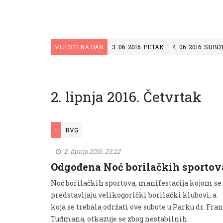
VIJESTI NA DAN
3. 06. 2016. PETAK
4. 06. 2016. SUBO
2. lipnja 2016. Četvrtak
I
RVG
2. lipnja 2016. 23:22
Odgođena Noć borilačkih sportov
Noć borilačkih sportova, manifestacija kojom se
predstavljaju velikogorički borilački klubovi, a
koja se trebala održati ove subote u Parku dr. Fran
Tuđmana, otkazuje se zbog nestabilnih