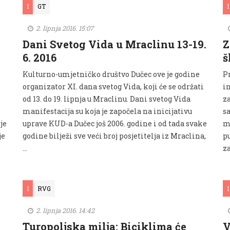
I
GT
I
2. lipnja 2016. 15:07
Dani Svetog Vida u Mraclinu 13-19.
Z
6. 2016
š
Kulturno-umjetničko društvo Dučec ove je godine
P
organizator XI. dana svetog Vida, koji će se održati
in
od 13. do 19. lipnja u Mraclinu. Dani svetog Vida
za
manifestacija su koja je započela na inicijativu
s
je
uprave KUD-a Dučec još 2006. godine i od tada svake
m
je
godine bilježi sve veći broj posjetitelja iz Mraclina,
pu
…
za
I
RVG
I
2. lipnja 2016. 14:42
Turopoljska milja: Biciklima će
V