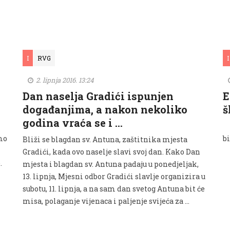
I
RVG
I
2. lipnja 2016. 13:24
Dan naselja Gradići ispunjen
E
događanjima, a nakon nekoliko
š
godina vraća se i …
U
mo
b
Bliži se blagdan sv. Antuna, zaštitnika mjesta
Gradići, kada ovo naselje slavi svoj dan. Kako Dan
.
mjesta i blagdan sv. Antuna padaju u ponedjeljak,
13. lipnja, Mjesni odbor Gradići slavlje organizira u
subotu, 11. lipnja, a na sam dan svetog Antuna bit će
misa, polaganje vijenaca i paljenje svijeća za …