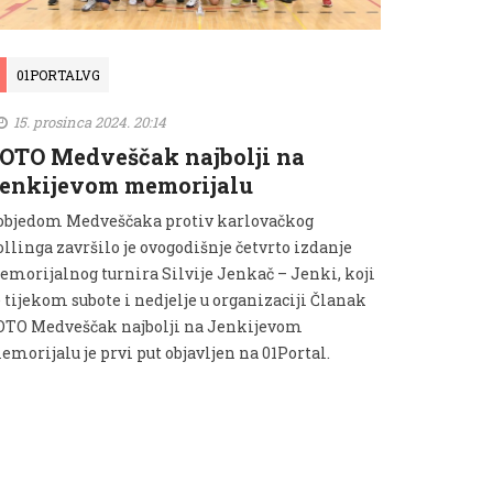
01PORTALVG
15. prosinca 2024. 20:14
OTO Medveščak najbolji na
enkijevom memorijalu
objedom Medveščaka protiv karlovačkog
llinga završilo je ovogodišnje četvrto izdanje
emorijalnog turnira Silvije Jenkač – Jenki, koji
 tijekom subote i nedjelje u organizaciji Članak
OTO Medveščak najbolji na Jenkijevom
morijalu je prvi put objavljen na 01Portal.