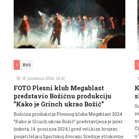
I
RVG
I
15. prosinca 2024. 14:10
FOTO Plesni klub Megablast
K
predstavio Božićnu produkciju
s
”Kako je Grinch ukrao Božić”
S
za
Božićna produkcija Plesnog kluba Megablast 2024
na
”Kako je Grinch ukrao Božić” predstavljena je jučer
Č
(subota, 14. prosinca 2024.) pred velikim brojem
u 
posjetitelja u Sportskoj dvorani Srednje strukovne