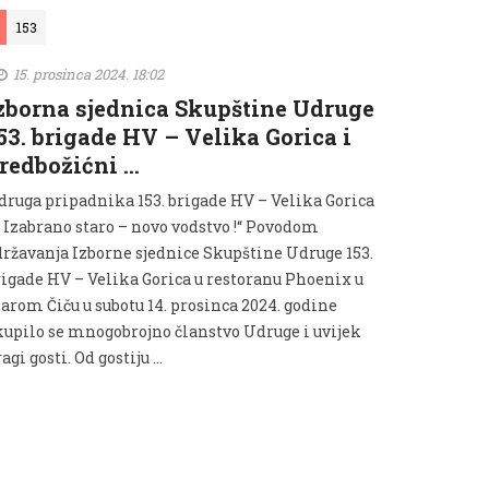
153
15. prosinca 2024. 18:02
zborna sjednica Skupštine Udruge
53. brigade HV – Velika Gorica i
redbožićni …
druga pripadnika 153. brigade HV – Velika Gorica
„ Izabrano staro – novo vodstvo !“ Povodom
državanja Izborne sjednice Skupštine Udruge 153.
rigade HV – Velika Gorica u restoranu Phoenix u
tarom Čiču u subotu 14. prosinca 2024. godine
kupilo se mnogobrojno članstvo Udruge i uvijek
agi gosti. Od gostiju …