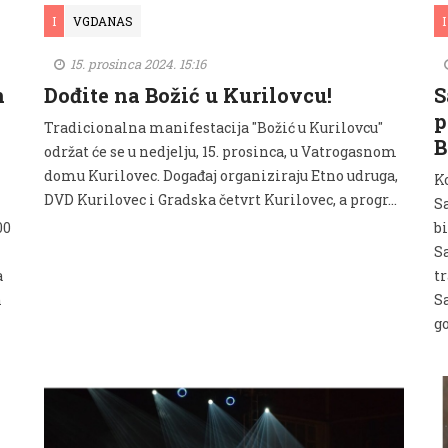
I
VGDANAS
I
15. prosinca 2024. 15:16
n
Dođite na Božić u Kurilovcu!
S
p
Tradicionalna manifestacija "Božić u Kurilovcu"
B
održat će se u nedjelju, 15. prosinca, u Vatrogasnom
domu Kurilovec. Događaj organiziraju Etno udruga,
K
DVD Kurilovec i Gradska četvrt Kurilovec, a progr...
S
00
b
S
a
tr
h
S
g