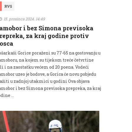
RVG
15. prosinca 2024. 14:49
amobor i bez Simona previsoka
repreka, za kraj godine protiv
osca
ošarkaši Gorice poraženi su 77-65 na gostovanju u
amoboru, na kojem su tijekom treće četvrtine
ili i na zaostatku većem od 20 poena. Vodeći
amobor uzeo je bodove, a Gorica će novu pobjedu
ažiti u zadnjoj utakmici u godini Ova objava
amobor i bez Simona previsoka prepreka, za kraj
odine …