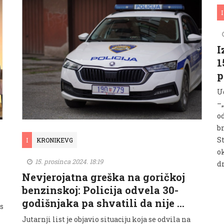
I
I
1
p
U
–
o
b
S
I
KRONIKEVG
o
15. prosinca 2024. 18:19
dr
Nevjerojatna greška na goričkoj
benzinskoj: Policija odvela 30-
godišnjaka pa shvatili da nije …
s
Jutarnji list je objavio situaciju koja se odvila na