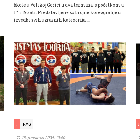
škole u Velikoj Gorici u dva termina, s početkom u
17 i 19 sati. Predstavljene su brojne koreografije u
izvedbi svih uzrasnih kategorija, …
I
RVG
I
15. prosinca 2024. 13:50