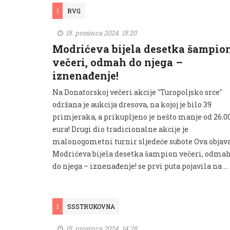
I
RVG
15. prosinca 2024. 15:20
Modrićeva bijela desetka šampio
večeri, odmah do njega –
iznenađenje!
Na Donatorskoj večeri akcije "Turopoljsko srce"
održana je aukcija dresova, na kojoj je bilo 39
primjeraka, a prikupljeno je nešto manje od 26.0
eura! Drugi dio tradicionalne akcije je
malonogometni turnir sljedeće subote Ova objav
Modrićeva bijela desetka šampion večeri, odma
do njega – iznenađenje! se prvi puta pojavila na …
I
SSSTRUKOVNA
15. prosinca 2024. 14:28