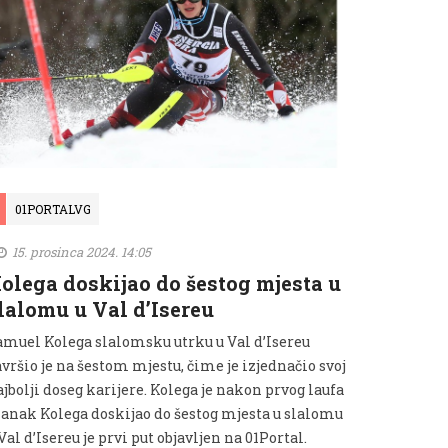
01PORTALVG
15. prosinca 2024. 14:05
olega doskijao do šestog mjesta u
lalomu u Val d’Isereu
amuel Kolega slalomsku utrku u Val d’Isereu
vršio je na šestom mjestu, čime je izjednačio svoj
jbolji doseg karijere. Kolega je nakon prvog laufa
lanak Kolega doskijao do šestog mjesta u slalomu
Val d’Isereu je prvi put objavljen na 01Portal.