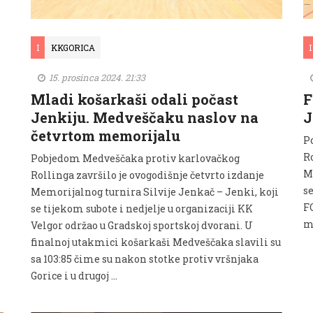
I
KKGORICA
I
15. prosinca 2024. 21:33
Mladi košarkaši odali počast
F
Jenkiju. Medveščaku naslov na
J
četvrtom memorijalu
P
Ro
Pobjedom Medveščaka protiv karlovačkog
M
Rollinga završilo je ovogodišnje četvrto izdanje
se
Memorijalnog turnira Silvije Jenkač – Jenki, koji
F
se tijekom subote i nedjelje u organizaciji KK
me
Velgor održao u Gradskoj sportskoj dvorani. U
finalnoj utakmici košarkaši Medveščaka slavili su
sa 103:85 čime su nakon stotke protiv vršnjaka
Gorice i u drugoj …