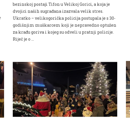
bezinskoj postaji Tifon u Velikoj Gorici, a koja je
dvojici naših sugrađana izazvala velik stres.
e
Ukratko – velikogorička policija postupala je s 30-
godišnjim muškarcem koji je nepravedno optužen
za krađu goriva i kojeg su odveli u pratnji policije.
Riječ je o …