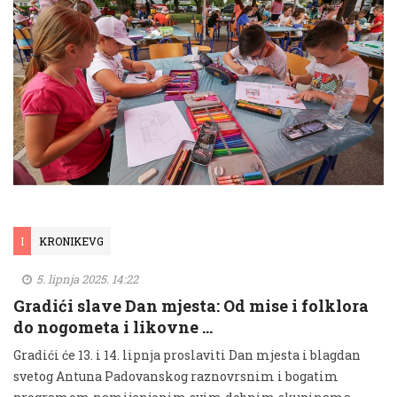
I
KRONIKEVG
5. lipnja 2025. 14:22
Gradići slave Dan mjesta: Od mise i folklora
do nogometa i likovne …
Gradići će 13. i 14. lipnja proslaviti Dan mjesta i blagdan
svetog Antuna Padovanskog raznovrsnim i bogatim