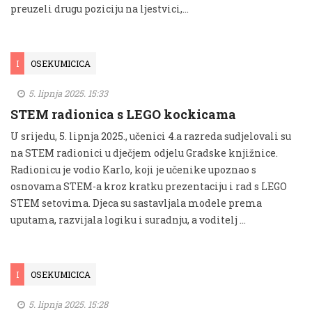
preuzeli drugu poziciju na ljestvici,...
I
OSEKUMICICA
5. lipnja 2025. 15:33
STEM radionica s LEGO kockicama
U srijedu, 5. lipnja 2025., učenici 4.a razreda sudjelovali su
na STEM radionici u dječjem odjelu Gradske knjižnice.
Radionicu je vodio Karlo, koji je učenike upoznao s
osnovama STEM-a kroz kratku prezentaciju i rad s LEGO
STEM setovima. Djeca su sastavljala modele prema
uputama, razvijala logiku i suradnju, a voditelj …
I
OSEKUMICICA
5. lipnja 2025. 15:28