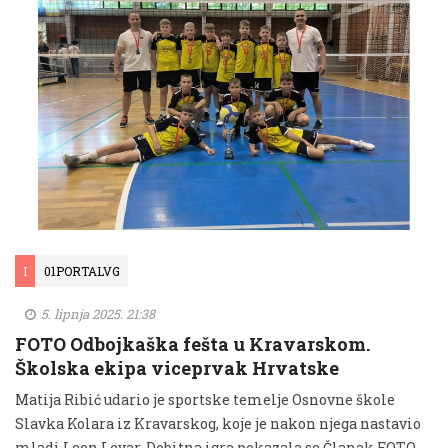
I
01PORTALVG
5. lipnja 2025. 21:38
FOTO Odbojkaška fešta u Kravarskom.
Školska ekipa viceprvak Hrvatske
Matija Ribić udario je sportske temelje Osnovne škole
Slavka Kolara iz Kravarskog, koje je nakon njega nastavio
mladi Leon Levar. Dobitna igra pokazala se Članak FOTO