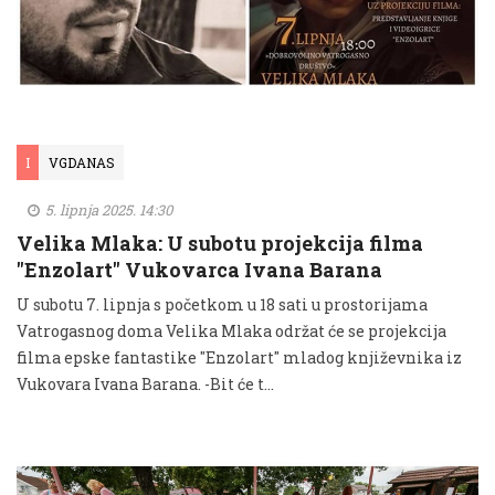
I
VGDANAS
5. lipnja 2025. 14:30
Velika Mlaka: U subotu projekcija filma
"Enzolart" Vukovarca Ivana Barana
U subotu 7. lipnja s početkom u 18 sati u prostorijama
Vatrogasnog doma Velika Mlaka održat će se projekcija
filma epske fantastike "Enzolart" mladog književnika iz
Vukovara Ivana Barana. -Bit će t...