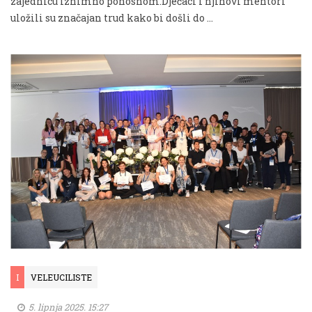
zajednicu iznimno ponosnom.Dječaci i njihovi mentori
uložili su značajan trud kako bi došli do …
I
VELEUCILISTE
5. lipnja 2025. 15:27