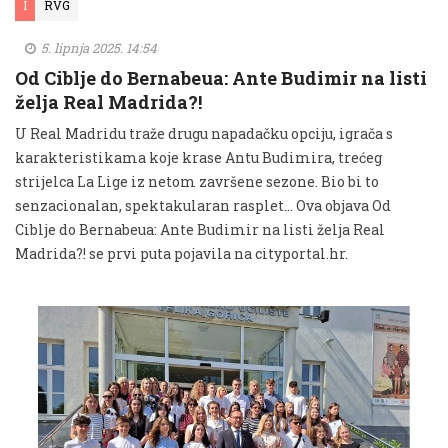
I
RVG
5. lipnja 2025. 14:54
Od Ciblje do Bernabeua: Ante Budimir na listi
želja Real Madrida?!
U Real Madridu traže drugu napadačku opciju, igrača s
karakteristikama koje krase Antu Budimira, trećeg
strijelca La Lige iz netom završene sezone. Bio bi to
senzacionalan, spektakularan rasplet... Ova objava Od
Ciblje do Bernabeua: Ante Budimir na listi želja Real
Madrida?! se prvi puta pojavila na cityportal.hr.