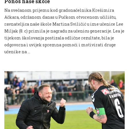
Ponos naše škole
Na svečanom prijemu kod gradonačelnika Krešimira
Ačkara, održanom danas u Pučkom otvorenom učilištu,
ravnateljica naše škole Martina Sviličić u ime učenice Lee
Miljak (8. c) primila je nagradu za učenicu generacije. Lea je
tijekom školovanja postizala odlične rezultate, bila je
odgovorna i uvijek spremna pomoći i motivirati druge
učenike na …