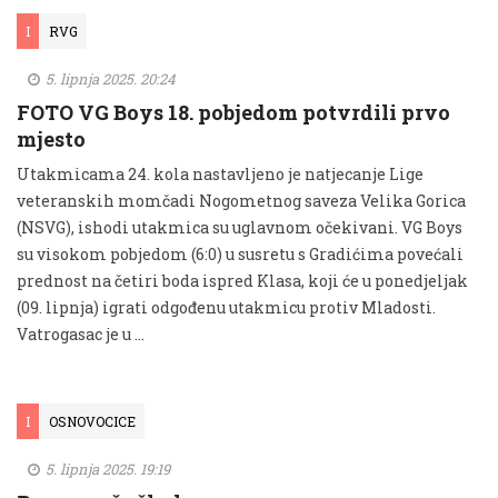
I
RVG
5. lipnja 2025. 20:24
FOTO VG Boys 18. pobjedom potvrdili prvo
mjesto
Utakmicama 24. kola nastavljeno je natjecanje Lige
veteranskih momčadi Nogometnog saveza Velika Gorica
(NSVG), ishodi utakmica su uglavnom očekivani. VG Boys
su visokom pobjedom (6:0) u susretu s Gradićima povećali
prednost na četiri boda ispred Klasa, koji će u ponedjeljak
(09. lipnja) igrati odgođenu utakmicu protiv Mladosti.
Vatrogasac je u …
I
OSNOVOCICE
5. lipnja 2025. 19:19