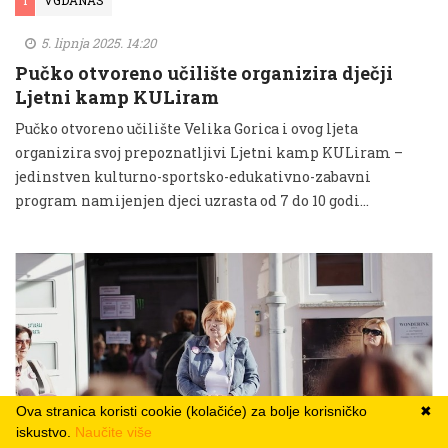
I
VGDANAS
5. lipnja 2025. 14:20
Pučko otvoreno učilište organizira dječji
Ljetni kamp KULiram
Pučko otvoreno učilište Velika Gorica i ovog ljeta
organizira svoj prepoznatljivi Ljetni kamp KULiram –
jedinstven kulturno-sportsko-edukativno-zabavni
program namijenjen djeci uzrasta od 7 do 10 godi...
Ova stranica koristi cookie (kolačiće) za bolje korisničko
✖
iskustvo.
Naučite više