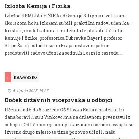
Izložba Kemija i Fizika
Izložba KEMIJA i FIZIKA održana je 3. lipnja u velikom
školskom holu. Izloženi su bili praktični radovi učenika –
kristali, modeli atoma i molekula te plakati. Učitelji
kemije i fizike, profesorica Dubravka Bayer i profesor
Stipe Šarić, odlučili su na kraju nastavne godine
predstaviti radove učenika sedmih i osmih razreda …
I
KRAVARSKO
5. lipnja 2025. 15:27
Doček državnih viceprvaka u odbojci
Učenici od 5 do 6 razreda OŠ Slavka Kolara protekla tri
dana boravili su u Vinkovcima na državnom prvenstvu iz
odbojke. Odličnom igrom i prikazanom borbom osvojili su
izvrsno drugo mjesto te time ponovno učinili našu