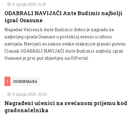
5. lipnja 2025. 21:18
ODABRALI NAVIJAČI Ante Budimir najbolji
igrač Osasune
Napadač Vatrenih Ante Budimir dobio je nagradu za
najboljeg igrača Osasune u protekloj sezoni u izboru
navijača. Navijači su nakon svake utakmice glasali putem
Članak ODABRALI NAVIJAČI Ante Budimir najbolji igrač
Osasune je prvi put objavljen na 01Portal.
I
OSNHRIBARA
5. lipnja 2025. 20:41
Nagrađeni učenici na svečanom prijemu kod
gradonačelnika