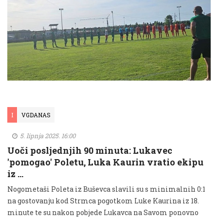
I
VGDANAS
5. lipnja 2025. 16:00
Uoči posljednjih 90 minuta: Lukavec
'pomogao' Poletu, Luka Kaurin vratio ekipu
iz …
Nogometaši Poleta iz Buševca slavili su s minimalnih 0:1
na gostovanju kod Strmca pogotkom Luke Kaurina iz 18.
minute te su nakon pobjede Lukavca na Savom ponovno