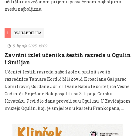
učilišta na svečanom prijemu posvećenom najboljima
među najboljima.
I
OSJHABDELICA
5. lipnja 2025. 15:09
Završni izlet učenika šestih razreda u Ogulin
i Smiljan
Učenici šestih razreda naše škole u pratnji svojih
razrednica Tamare Kordić Mišković, Kroaciane Gašparac
Domitrović, Gordane Jurić i Ivane Babić te učiteljica Vesne
Godinić i Snježane Rak posjetili su 3. lipnja Gorsku
Hrvatsku. Prvi dio dana proveli su u Ogulinu. U Zavičajnom
muzeju Ogulin, koji je smješten u kaštelu Frankopana, …