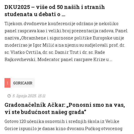
DKU2025 – više od 50 naših i stranih
studenata u debati o …
Tijekom dvodnevne konferencije održano je nekoliko
panel rasprava kao i veliki broj prezentacija radova. Panel
naziva „Obrambene i sigurnosne politike Europske unije
moderirao je Igor Milić a na njemu su sudjelovali prof. dr.
sc. Vlatko Cvrtila, dr. sc. Damir Trut i dr. sc. Rade
Rajkovchevski. Moderator panel rasrpave Krize u …
I
GORICAHR
5. lipnja 2025. 15:11
Gradonačelnik Ačkar: „Ponosni smo na vas,
vi ste budućnost našeg grada”
Gotovo 120 učenika osnovnih i srednjih škola iz Velike
Gorice ispunilo je danas kino dvoranu Pučkog otvorenog