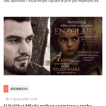
rad, upornost i volja uvijek isplate je prvi put objavljen na …
I
KRONIKEVG
5. lipnja 2025. 14:33
U Velikoj Mlaki prikaz animirane epske