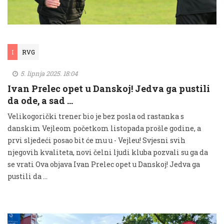
I
RVG
5. lipnja 2025. 18:04
Ivan Prelec opet u Danskoj! Jedva ga pustili
da ode, a sad …
Velikogorički trener bio je bez posla od rastanka s
danskim Vejleom početkom listopada prošle godine, a
prvi sljedeći posao bit će mu u - Vejleu! Svjesni svih
njegovih kvaliteta, novi čelni ljudi kluba pozvali su ga da
se vrati Ova objava Ivan Prelec opet u Danskoj! Jedva ga
pustili da …