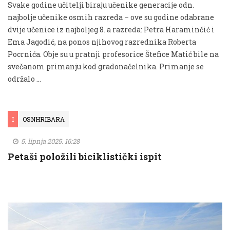
Svake godine učitelji biraju učenike generacije odn.
najbolje učenike osmih razreda – ove su godine odabrane
dvije učenice iz najboljeg 8. a razreda: Petra Haraminčić i
Ema Jagodić, na ponos njihovog razrednika Roberta
Pocrnića. Obje su u pratnji profesorice Štefice Matić bile na
svečanom primanju kod gradonačelnika. Primanje se
održalo …
I
OSNHRIBARA
5. lipnja 2025. 16:28
Petaši položili biciklistički ispit