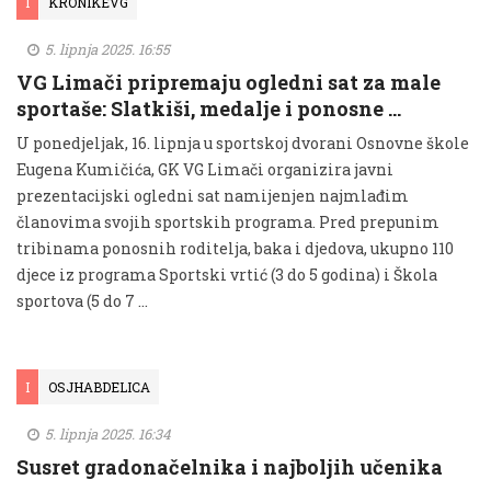
I
KRONIKEVG
5. lipnja 2025. 16:55
VG Limači pripremaju ogledni sat za male
sportaše: Slatkiši, medalje i ponosne …
U ponedjeljak, 16. lipnja u sportskoj dvorani Osnovne škole
Eugena Kumičića, GK VG Limači organizira javni
prezentacijski ogledni sat namijenjen najmlađim
članovima svojih sportskih programa. Pred prepunim
tribinama ponosnih roditelja, baka i djedova, ukupno 110
djece iz programa Sportski vrtić (3 do 5 godina) i Škola
sportova (5 do 7 …
I
OSJHABDELICA
5. lipnja 2025. 16:34
Susret gradonačelnika i najboljih učenika