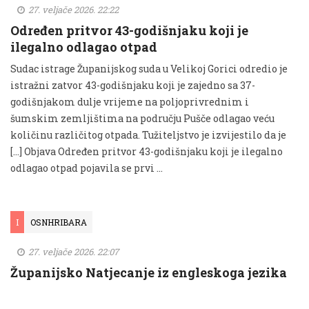
27. veljače 2026. 22:22
Određen pritvor 43-godišnjaku koji je
ilegalno odlagao otpad
Sudac istrage Županijskog suda u Velikoj Gorici odredio je
istražni zatvor 43-godišnjaku koji je zajedno sa 37-
godišnjakom dulje vrijeme na poljoprivrednim i
šumskim zemljištima na području Pušče odlagao veću
količinu različitog otpada. Tužiteljstvo je izvijestilo da je
[…] Objava Određen pritvor 43-godišnjaku koji je ilegalno
odlagao otpad pojavila se prvi …
I
OSNHRIBARA
27. veljače 2026. 22:07
Županijsko Natjecanje iz engleskoga jezika