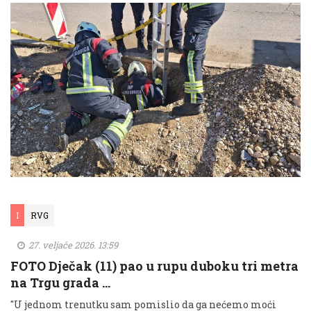
I
RVG
27. veljače 2026. 13:59
FOTO Dječak (11) pao u rupu duboku tri metra
na Trgu grada …
"U jednom trenutku sam pomislio da ga nećemo moći