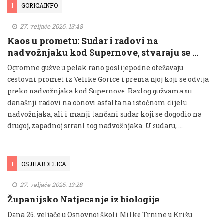
I
GORICAINFO
27. veljače 2026. 13:48
Kaos u prometu: Sudar i radovi na
nadvožnjaku kod Supernove, stvaraju se …
Ogromne gužve u petak rano poslijepodne otežavaju
cestovni promet iz Velike Gorice i prema njoj koji se odvija
preko nadvožnjaka kod Supernove. Razlog gužvama su
današnji radovi na obnovi asfalta na istočnom dijelu
nadvožnjaka, ali i manji lančani sudar koji se dogodio na
drugoj, zapadnoj strani tog nadvožnjaka. U sudaru, …
I
OSJHABDELICA
27. veljače 2026. 13:28
Županijsko Natjecanje iz biologije
Dana 26. veljače u Osnovnoj školi Milke Trnine u Križu