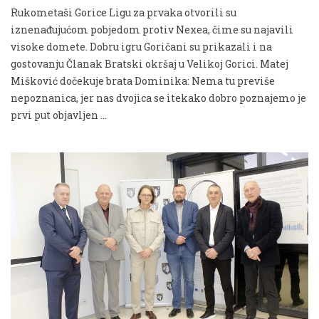
Rukometaši Gorice Ligu za prvaka otvorili su
iznenađujućom pobjedom protiv Nexea, čime su najavili
visoke domete. Dobru igru Goričani su prikazali i na
gostovanju Članak Bratski okršaj u Velikoj Gorici. Matej
Mišković dočekuje brata Dominika: Nema tu previše
nepoznanica, jer nas dvojica se itekako dobro poznajemo je
prvi put objavljen …