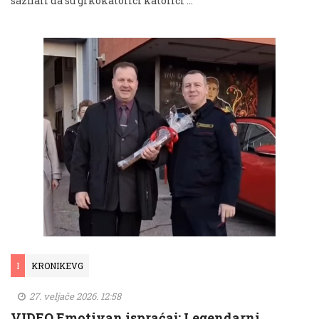
saznali da su grkokatolici katolici …
I
KRONIKEVG
27. veljače 2026. 12:58
VIDEO Emotivan ispraćaj: Legendarni