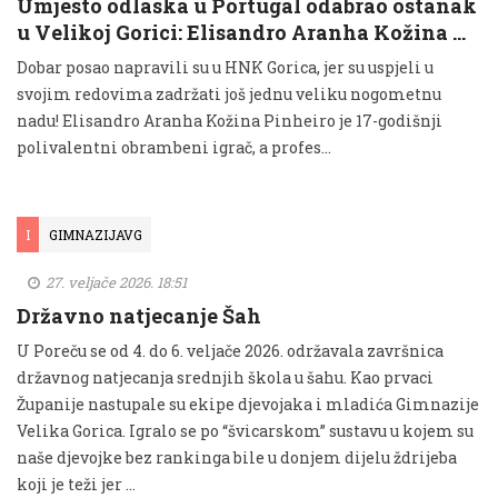
Umjesto odlaska u Portugal odabrao ostanak
u Velikoj Gorici: Elisandro Aranha Kožina …
Dobar posao napravili su u HNK Gorica, jer su uspjeli u
svojim redovima zadržati još jednu veliku nogometnu
nadu! Elisandro Aranha Kožina Pinheiro je 17-godišnji
polivalentni obrambeni igrač, a profes...
I
GIMNAZIJAVG
27. veljače 2026. 18:51
Državno natjecanje Šah
U Poreču se od 4. do 6. veljače 2026. održavala završnica
državnog natjecanja srednjih škola u šahu. Kao prvaci
Županije nastupale su ekipe djevojaka i mladića Gimnazije
Velika Gorica. Igralo se po “švicarskom” sustavu u kojem su
naše djevojke bez rankinga bile u donjem dijelu ždrijeba
koji je teži jer …