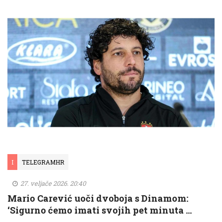
I
TELEGRAMHR
27. veljače 2026. 20:40
Mario Carević uoči dvoboja s Dinamom:
‘Sigurno ćemo imati svojih pet minuta …