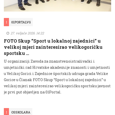
I
01PORTALVG
27. veljače 2026. 14:22
FOTO Skup “Sport u lokalnoj zajednici” u
velikoj mjeri zainteresirao velikogoričku
sportsku …
U organizaciji Zavoda za znanstvenoistraživački i
umjetnički rad Hrvatske akademije znanosti i umjetnosti
u Velikoj Gorici i Zajednice športskih udruga grada Velike
Gorice u Članak FOTO Skup “Sport u lokalnoj zajednici” u
velikoj mjeri zainteresirao velikogoričku sportsku javnost
je prvi put objavljen na 01Portal.
I
OSSKOLARA