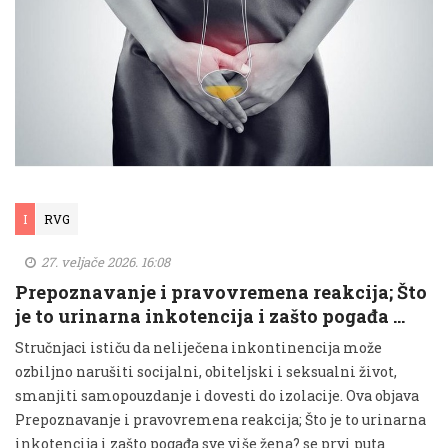
I
RVG
27. veljače 2026. 16:08
Prepoznavanje i pravovremena reakcija; Što
je to urinarna inkotencija i zašto pogađa …
Stručnjaci ističu da neliječena inkontinencija može
ozbiljno narušiti socijalni, obiteljski i seksualni život,
smanjiti samopouzdanje i dovesti do izolacije. Ova objava
Prepoznavanje i pravovremena reakcija; Što je to urinarna
inkotencija i zašto pogađa sve više žena? se prvi puta