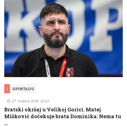
I
01PORTALVG
27. veljače 2026. 14:43
Bratski okršaj u Velikoj Gorici. Matej
Mišković dočekuje brata Dominika: Nema tu
…