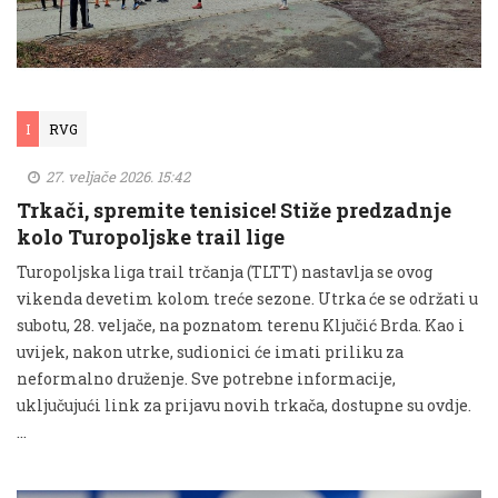
I
RVG
27. veljače 2026. 15:42
Trkači, spremite tenisice! Stiže predzadnje
kolo Turopoljske trail lige
Turopoljska liga trail trčanja (TLTT) nastavlja se ovog
vikenda devetim kolom treće sezone. Utrka će se održati u
subotu, 28. veljače, na poznatom terenu Ključić Brda. Kao i
uvijek, nakon utrke, sudionici će imati priliku za
neformalno druženje. Sve potrebne informacije,
uključujući link za prijavu novih trkača, dostupne su ovdje.
…