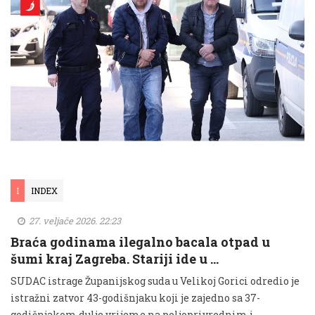
I
INDEX
27. veljače 2026. 22:23
Braća godinama ilegalno bacala otpad u
šumi kraj Zagreba. Stariji ide u …
SUDAC istrage Županijskog suda u Velikoj Gorici odredio je
istražni zatvor 43-godišnjaku koji je zajedno sa 37-
godišnjakom dulje vrijeme na poljoprivrednim i