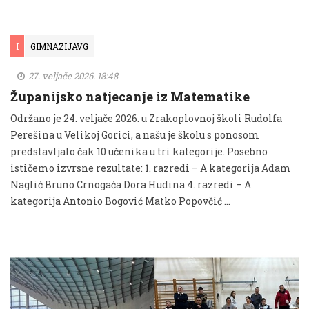
I
GIMNAZIJAVG
27. veljače 2026. 18:48
Županijsko natjecanje iz Matematike
Održano je 24. veljače 2026. u Zrakoplovnoj školi Rudolfa
Perešina u Velikoj Gorici, a našu je školu s ponosom
predstavljalo čak 10 učenika u tri kategorije. Posebno
ističemo izvrsne rezultate: 1. razredi – A kategorija Adam
Naglić Bruno Crnogaća Dora Hudina 4. razredi – A
kategorija Antonio Bogović Matko Popovčić …