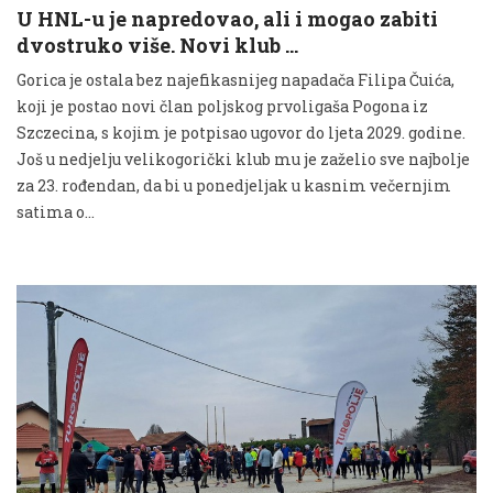
U HNL-u je napredovao, ali i mogao zabiti
dvostruko više. Novi klub …
Gorica je ostala bez najefikasnijeg napadača Filipa Čuića,
koji je postao novi član poljskog prvoligaša Pogona iz
Szczecina, s kojim je potpisao ugovor do ljeta 2029. godine.
Još u nedjelju velikogorički klub mu je zaželio sve najbolje
za 23. rođendan, da bi u ponedjeljak u kasnim večernjim
satima o...