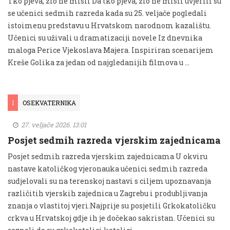
Tko pjeva, zlo ne misli Da tko pjeva, zlo ne misli uvjerili su
se učenici sedmih razreda kada su 25. veljače pogledali
istoimenu predstavu u Hrvatskom narodnom kazalištu.
Učenici su uživali u dramatizaciji novele Iz dnevnika
maloga Perice Vjekoslava Majera. Inspiriran scenarijem
Kreše Golika za jedan od najgledanijih filmova u …
I
OSEKVATERNIKA
27. veljače 2026. 13:01
Posjet sedmih razreda vjerskim zajednicama
Posjet sedmih razreda vjerskim zajednicama U okviru
nastave katoličkog vjeronauka učenici sedmih razreda
sudjelovali su na terenskoj nastavi s ciljem upoznavanja
različitih vjerskih zajednica u Zagrebu i produbljivanja
znanja o vlastitoj vjeri.Najprije su posjetili Grkokatoličku
crkva u Hrvatskoj gdje ih je dočekao sakristan. Učenici su