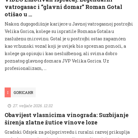
vatrogasac i “glavni domar” Roman Gotal
otišao u …
Nakon dugogodišnje karijere u Javnoj vatrogasnoj postrojbi
Velika Gorica, kolege su ispratile Romana Gotala u
zasluženu mirovinu. Gotal je u postrojbi ostao zapamćen
kao vrhunski vozač koji je uvijek bio spreman pomoći, a
kolege ga opisuju i kao neslužbenog, ali svima dobro
poznatog glavnog domara JVP Velika Gorica. Uz
profesionalizam, …
I
GORICAHR
27. veljače 2026. 12:32
Obavijest vlasnicima vinograda: Suzbijanje
širenja zlatne žutice vinove loze
Gradski Odsjek za poljoprivredu i ruralni razvoj prikuplja