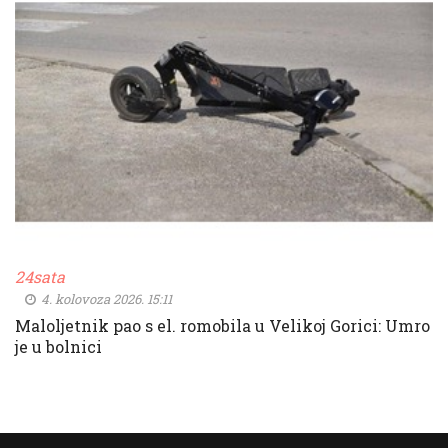
24sata
4. kolovoza 2026. 15:11
Maloljetnik pao s el. romobila u Velikoj Gorici: Umro
je u bolnici