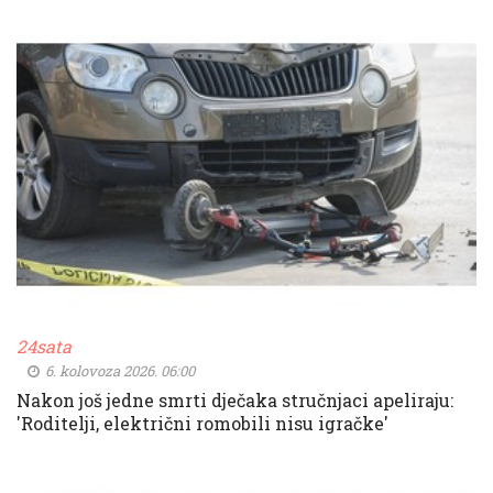
24sata
6. kolovoza 2026. 06:00
Nakon još jedne smrti dječaka stručnjaci apeliraju:
'Roditelji, električni romobili nisu igračke'