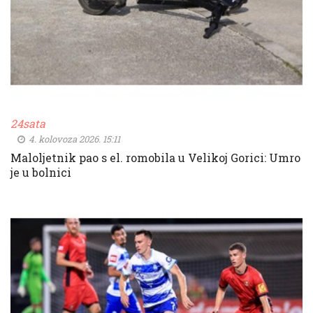
24sata
4. kolovoza 2026. 15:11
Maloljetnik pao s el. romobila u Velikoj Gorici: Umro
je u bolnici