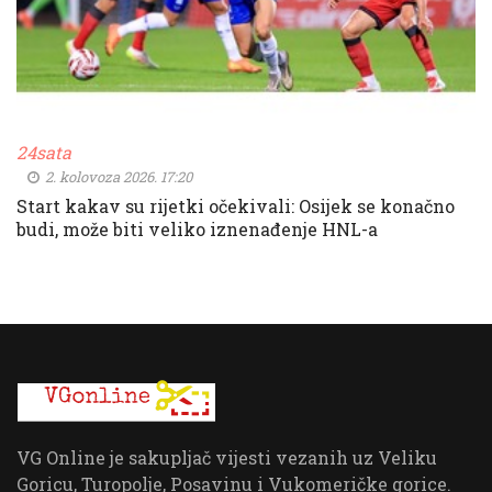
24sata
2. kolovoza 2026. 17:20
Start kakav su rijetki očekivali: Osijek se konačno
budi, može biti veliko iznenađenje HNL-a
VG Online je sakupljač vijesti vezanih uz Veliku
Goricu, Turopolje, Posavinu i Vukomeričke gorice.