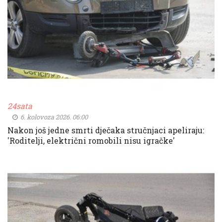
24sata
6. kolovoza 2026. 06:00
Nakon još jedne smrti dječaka stručnjaci apeliraju:
'Roditelji, električni romobili nisu igračke'