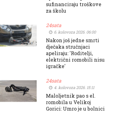
sufinanciraju troškove
za školu
24sata
6. kolovoza 2026. 06:00
Nakon još jedne smrti
dječaka stručnjaci
apeliraju: 'Roditelji,
električni romobili nisu
igračke'
24sata
4. kolovoza 2026. 15:11
Maloljetnik pao s el.
romobila u Velikoj
Gorici: Umro je u bolnici