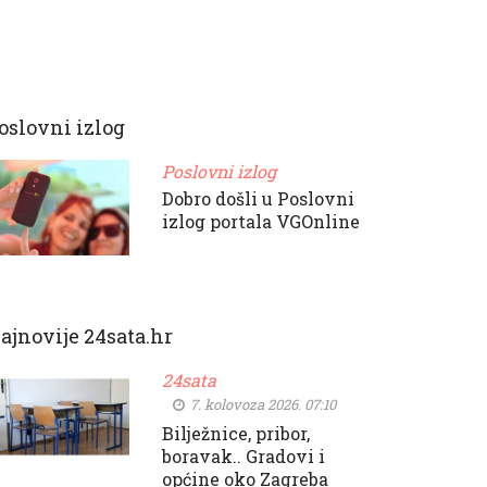
oslovni izlog
Poslovni izlog
Dobro došli u Poslovni
izlog portala VGOnline
ajnovije 24sata.hr
24sata
7. kolovoza 2026. 07:10
Bilježnice, pribor,
boravak.. Gradovi i
općine oko Zagreba