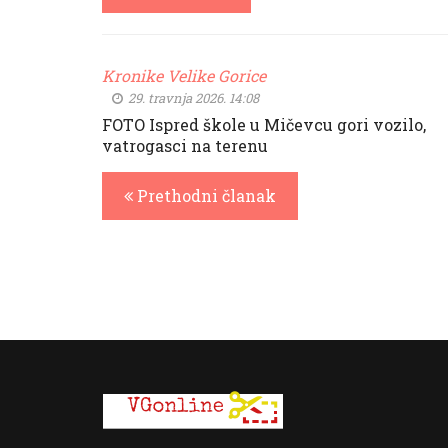
Kronike Velike Gorice
29. travnja 2026. 14:08
FOTO Ispred škole u Mičevcu gori vozilo,
vatrogasci na terenu
Prethodni članak