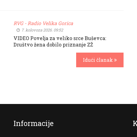
RVG - Radio Velika Gorica
7. kolovoza 2026. 09:52
VIDEO Povelja za veliko srce Buševca:
Društvo žena dobilo priznanje ZŽ
Idući članak
Informacije
K