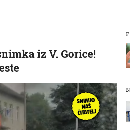
P
nimka iz V. Gorice!
este
N