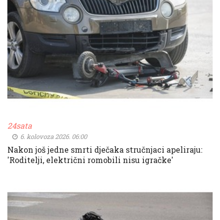
24sata
6. kolovoza 2026. 06:00
Nakon još jedne smrti dječaka stručnjaci apeliraju:
'Roditelji, električni romobili nisu igračke'