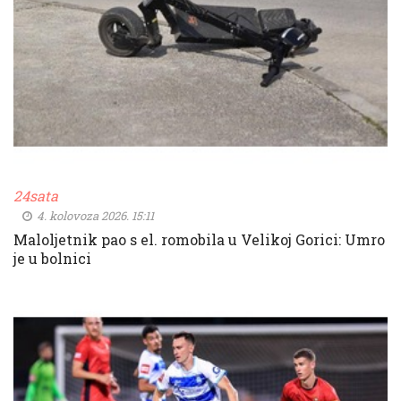
24sata
4. kolovoza 2026. 15:11
Maloljetnik pao s el. romobila u Velikoj Gorici: Umro
je u bolnici