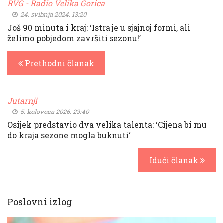
RVG - Radio Velika Gorica
24. svibnja 2024. 13:20
Još 90 minuta i kraj: ‘Istra je u sjajnoj formi, ali
želimo pobjedom završiti sezonu!’
Prethodni članak
Jutarnji
5. kolovoza 2026. 23:40
Osijek predstavio dva velika talenta: ‘Cijena bi mu
do kraja sezone mogla buknuti‘
Idući članak
Poslovni izlog