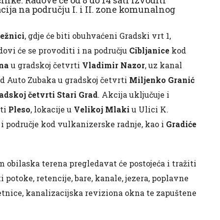
cija na području I. i II. zone komunalnog
ežnici
, gdje će biti obuhvaćeni Gradski vrt 1,
dovi će se provoditi i na području
Cibljanice
kod
ana
u gradskoj četvrti
Vladimir Nazor
, uz kanal
d Auto Zubaka u gradskoj četvrti
Miljenko Granić
adskoj četvrti Stari Grad
. Akcija uključuje i
rti
Pleso
, lokacije u
Velikoj Mlaki
u Ulici K.
i područje kod vulkanizerske radnje, kao i
Gradiće
obilaska terena pregledavat će postojeća i tražiti
potoke, retencije, bare, kanale, jezera, poplavne
etnice, kanalizacijska reviziona okna te zapuštene