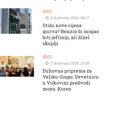
RVG
8. kolovoza 2026. 08:27
Stižu nove cijene
goriva? Benzin bi mogao
biti jeftiniji, ali dizel
skuplji
RVG
7. kolovoza 2026. 23:38
Duhovna priprema za
Veliku Gospu: Devetnicu
u Vukovini predvodi
mons. Koren