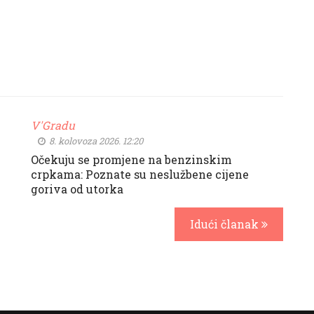
V'Gradu
8. kolovoza 2026. 12:20
Očekuju se promjene na benzinskim
crpkama: Poznate su neslužbene cijene
goriva od utorka
Idući članak