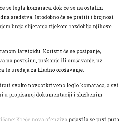
će se legla komaraca, dok će se na ostalim
na sredstva. Istodobno će se pratiti i brojnost
em broja slijetanja tijekom razdoblja njihove
branom larvicidu. Koristit će se posipanje,
va na površinu, prskanje ili orošavanje, uz
a te uređaja za hladno orošavanje.
tirati svako novootkriveno leglo komaraca, a svi
eni u propisanoj dokumentaciji i službenim
oričane: Kreće nova ofenziva
pojavila se prvi puta