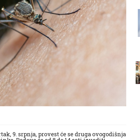
rtak, 9. srpnja, provest će se druga ovogodišnja
inke. Radove će od 8 do 14 sati izvoditi