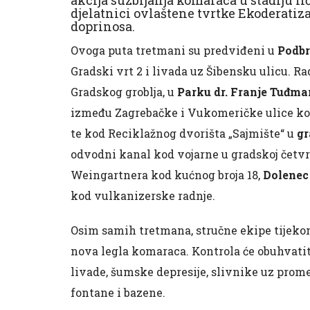
djelatnici ovlaštene tvrtke Ekoderatiza
doprinosa.
Ovoga puta tretmani su predviđeni u
Podbr
Gradski vrt 2 i livada uz Šibensku ulicu. Ra
Gradskog groblja, u
Parku dr. Franje Tuđm
između Zagrebačke i Vukomeričke ulice ko
te kod Reciklažnog dvorišta „Sajmište“ u
gr
odvodni kanal kod vojarne u gradskoj četv
Weingartnera kod kućnog broja 18,
Dolenec
kod vulkanizerske radnje.
Osim samih tretmana, stručne ekipe tijekom 
nova legla komaraca. Kontrola će obuhvatiti 
livade, šumske depresije, slivnike uz prom
fontane i bazene.