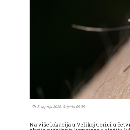
8. srpnja 2026. Srijeda 09:39
Na više lokacija u Velikoj Gorici u četv
akcija suzbijanja komaraca u stadiju lič