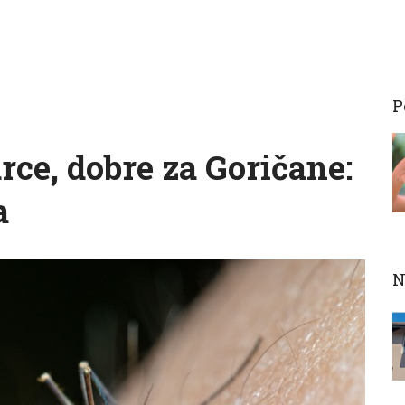
P
rce, dobre za Goričane:
a
N