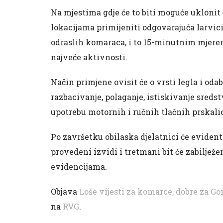
Na mjestima gdje će to biti moguće uklonit 
lokacijama primijeniti odgovarajuća larvicid
odraslih komaraca, i to 15-minutnim mjerenj
najveće aktivnosti.
Način primjene ovisit će o vrsti legla i oda
razbacivanje, polaganje, istiskivanje sredst
upotrebu motornih i ručnih tlačnih prskalic
Po završetku obilaska djelatnici će eviden
provedeni izvidi i tretmani bit će zabiljež
evidencijama.
Objava
Loše vijesti za komarce, dobre za G
na
RVG
.