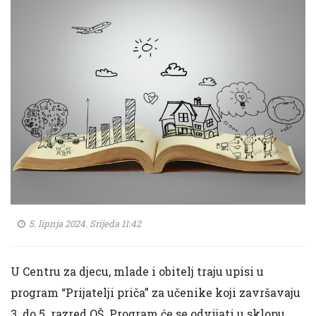
5. lipnja 2024. Srijeda 11:42
U Centru za djecu, mlade i obitelj traju upisi u
program “Prijatelji priča” za učenike koji završavaju
3. do 5. razred OŠ. Program će se odvijati u sklopu