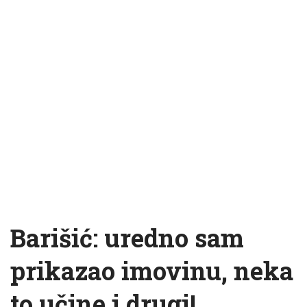
Barišić: uredno sam
prikazao imovinu, neka
to učine i drugi!