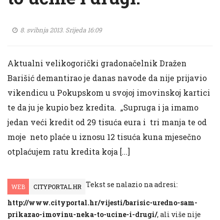
8. svibnja 2013. Srijeda 16:09
Aktualni velikogorički gradonačelnik Dražen
Barišić demantirao je danas navode da nije prijavio
vikendicu u Pokupskom u svojoj imovinskoj kartici
te da ju je kupio bez kredita. „Supruga i ja imamo
jedan veći kredit od 29 tisuća eura i tri manja te od
moje neto plaće u iznosu 12 tisuća kuna mjesečno
otplaćujem ratu kredita koja [...]
Tekst se nalazio na adresi:
WEB
CITYPORTAL.HR
http://www.cityportal.hr/vijesti/barisic-uredno-sam-
prikazao-imovinu-neka-to-ucine-i-drugi/
, ali više nije