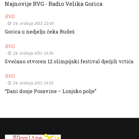
Najnovije RVG - Radio Velika Gorica
RVG
24. svibnja 2013. 22:45
Gorica u nedjelju čeka Rudeš
RVG
24. svibnja 2013. 14:56
Svečano otvoren 12.olimpijski festival dječjih vrtića
RVG
24. svibnja 2013. 14:52
“Dani donje Posavine – Lonjsko polje”