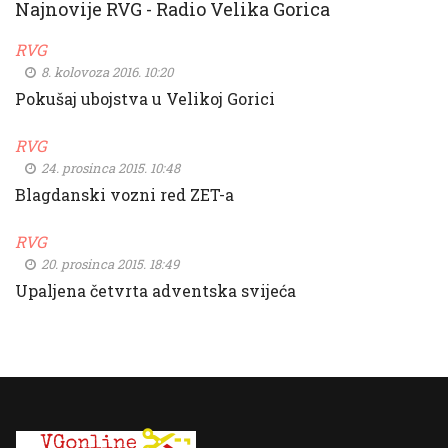
Najnovije RVG - Radio Velika Gorica
RVG
8. kolovoza 2016. 10:20
Pokušaj ubojstva u Velikoj Gorici
RVG
24. prosinca 2015. 10:48
Blagdanski vozni red ZET-a
RVG
20. prosinca 2015. 18:49
Upaljena četvrta adventska svijeća