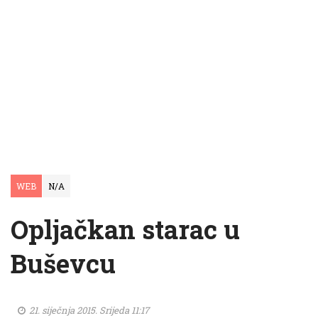
WEB
N/A
Opljačkan starac u
Buševcu
21. siječnja 2015. Srijeda 11:17