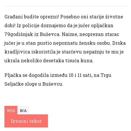
Građani budite oprezni! Posebno oni starije životne
dobi! Iz policije doznajemo da je jučer opljačkan
79godišnjak iz Buševca. Naime, neoprezan starac
jučer je u stan pustio nepoznatu žensku osobu. Drska
kradljivica iskoristila je starčevu nepažnju te mu je
ukrala nekoliko desetaka tisuća kuna.
Pljačka se dogodila između 10 i 11 sati, na Trgu
Seljačke sloge u Buševcu.
WEB
N/A
Izvorni tekst