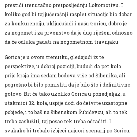
prestići trenutačno pretposljednju Lokomotivu. I
koliko god bi taj jučerašnji rasplet situacije bio dobar
za konkurenciju, uključujući i našu Goricu, dobro je
za nogomet i za prvenstvo da je dug riješen, odnosno
da će odluka padati na nogometnom travnjaku.
Gorica je u ovom trenutku, gledajući iz te
perspektive, u dobroj poziciji, budući da pet kola
prije kraja ima sedam bodova više od Šibenika, ali
pogrešno bi bilo pomisliti da je bilo što i definitivno
gotovo. Bit će tako ukoliko Gorica u ponedjeljak, u
utakmici 32. kola, uspije doći do četvrte uzastopne
pobjede, i to baš na šibenskom Šubićevcu, ali to tek
treba zaslužiti, taj posao tek treba odraditi. I
svakako bi trebalo izbjeći najgori scenarij po Goricu,