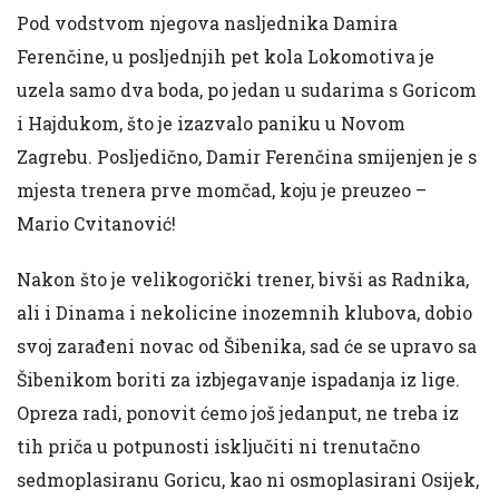
Pod vodstvom njegova nasljednika Damira
Ferenčine, u posljednjih pet kola Lokomotiva je
uzela samo dva boda, po jedan u sudarima s Goricom
i Hajdukom, što je izazvalo paniku u Novom
Zagrebu. Posljedično, Damir Ferenčina smijenjen je s
mjesta trenera prve momčad, koju je preuzeo –
Mario Cvitanović!
Nakon što je velikogorički trener, bivši as Radnika,
ali i Dinama i nekolicine inozemnih klubova, dobio
svoj zarađeni novac od Šibenika, sad će se upravo sa
Šibenikom boriti za izbjegavanje ispadanja iz lige.
Opreza radi, ponovit ćemo još jedanput, ne treba iz
tih priča u potpunosti isključiti ni trenutačno
sedmoplasiranu Goricu, kao ni osmoplasirani Osijek,