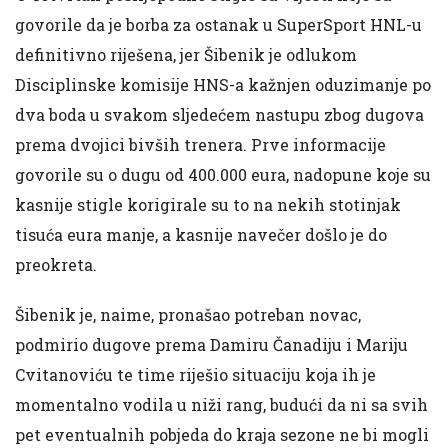
govorile da je borba za ostanak u SuperSport HNL-u
definitivno riješena, jer Šibenik je odlukom
Disciplinske komisije HNS-a kažnjen oduzimanje po
dva boda u svakom sljedećem nastupu zbog dugova
prema dvojici bivših trenera. Prve informacije
govorile su o dugu od 400.000 eura, nadopune koje su
kasnije stigle korigirale su to na nekih stotinjak
tisuća eura manje, a kasnije navečer došlo je do
preokreta.
Šibenik je, naime, pronašao potreban novac,
podmirio dugove prema Damiru Čanadiju i Mariju
Cvitanoviću te time riješio situaciju koja ih je
momentalno vodila u niži rang, budući da ni sa svih
pet eventualnih pobjeda do kraja sezone ne bi mogli