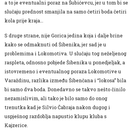
a to je eventualni poraz na Šubićevcu, jer u tom bi se
slučaju prednost smanjila na samo četiri boda četiri
kola prije kraja…
S druge strane, nije Gorica jedina koja i dalje brine
kako se odmaknuti od Šibenika, jer sad je u
problemima i Lokomotiva. U slučaju tog neželjenog
raspleta, odnosno pobjede Šibenika u ponedjeljak, a
istovremeno i eventualnog poraza Lokomotive u
Varaždinu, razlika između Šibenčana i “lokosa” bila
bi samo dva boda. Donedavno se takvo nešto činilo
nezamislivim, ali tako je bilo samo do onog
trenutka kad je Silvio Čabraja nakon dugog i
uspješnog razdoblja napustio klupu kluba s
Kajzerice.