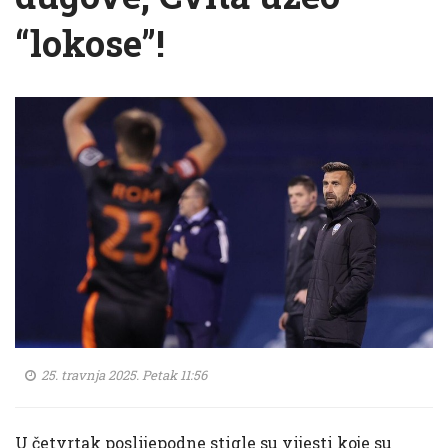
“lokose”!
25. travnja 2025. Petak 11:56
U četvrtak poslijepodne stigle su vijesti koje su