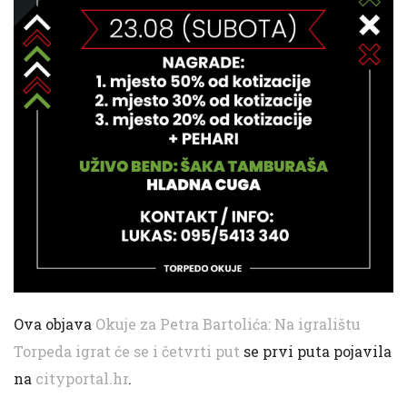
Ova objava
Okuje za Petra Bartolića: Na igralištu
Torpeda igrat će se i četvrti put
se prvi puta pojavila
na
cityportal.hr
.