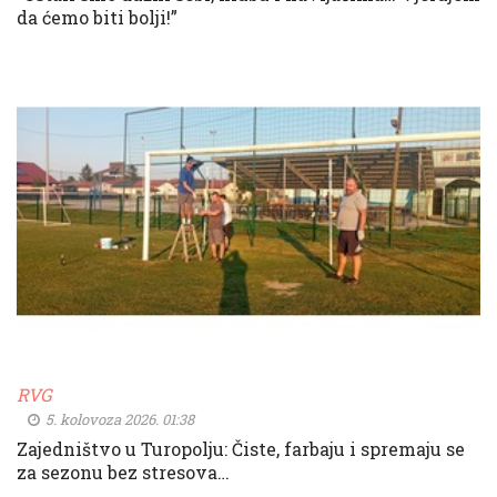
da ćemo biti bolji!”
RVG
5. kolovoza 2026. 01:38
Zajedništvo u Turopolju: Čiste, farbaju i spremaju se
za sezonu bez stresova…