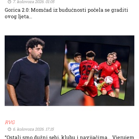
7. kolovoza 2026. 01:05
Gorica 2.0: Momčad iz budućnosti počela se graditi
ovog ljeta…
RVG
6. kolovoza 2026. 17:15
“Ostali smo dužni sebi, klubu i navijačima… Vjerujem