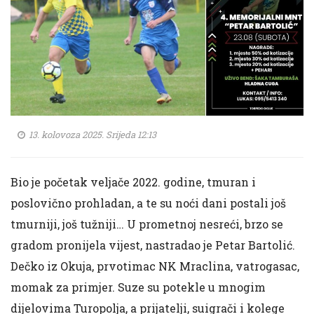
13. kolovoza 2025. Srijeda 12:13
Bio je početak veljače 2022. godine, tmuran i
poslovično prohladan, a te su noći dani postali još
tmurniji, još tužniji… U prometnoj nesreći, brzo se
gradom pronijela vijest, nastradao je Petar Bartolić.
Dečko iz Okuja, prvotimac NK Mraclina, vatrogasac,
momak za primjer. Suze su potekle u mnogim
dijelovima Turopolja, a prijatelji, suigrači i kolege