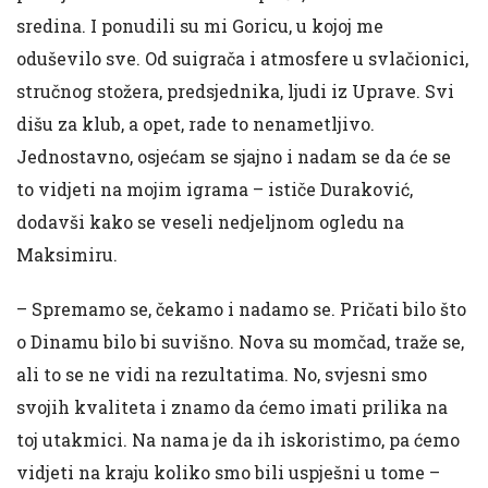
sredina. I ponudili su mi Goricu, u kojoj me
oduševilo sve. Od suigrača i atmosfere u svlačionici,
stručnog stožera, predsjednika, ljudi iz Uprave. Svi
dišu za klub, a opet, rade to nenametljivo.
Jednostavno, osjećam se sjajno i nadam se da će se
to vidjeti na mojim igrama – ističe Duraković,
dodavši kako se veseli nedjeljnom ogledu na
Maksimiru.
– Spremamo se, čekamo i nadamo se. Pričati bilo što
o Dinamu bilo bi suvišno. Nova su momčad, traže se,
ali to se ne vidi na rezultatima. No, svjesni smo
svojih kvaliteta i znamo da ćemo imati prilika na
toj utakmici. Na nama je da ih iskoristimo, pa ćemo
vidjeti na kraju koliko smo bili uspješni u tome –