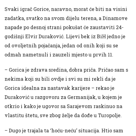
Svaki igrač Gorice, naravno, morat će biti na visini
zadatka, svatko na svom dijelu terena, a Dinamove
napade po desnoj strani pokušat će zaustaviti 24-
godišnji Elvir Duraković. Lijevi bek iz BiH jedno je
od ovoljetnih pojačanja, jedan od onih koji su se
odmah nametnuli i zauzeli mjesto u prvih 11.
– Gorica je zdrava sredina, dobra priča. Pričao sam s
nekima koji su bili ovdje i svi su mi rekli da je
Gorica idealna za nastavak karijere – rekao je
Duraković u razgovoru za Germanijak, u kojem je
otkrio i kako je ugovor sa Sarajevom raskinuo na
vlastitu štetu, sve zbog želje da dođe u Turopolje.
– Dugo je trajala ta ‘hoću-neću’ situacija. Htio sam