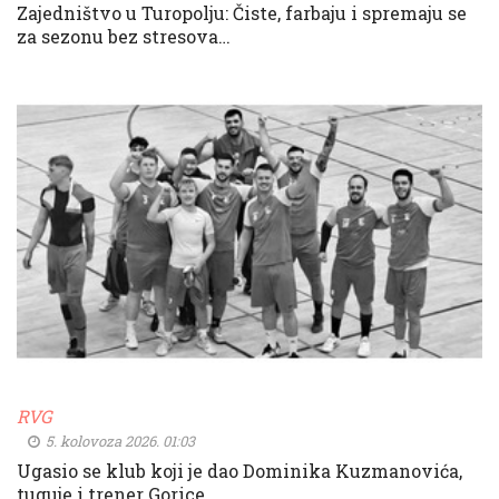
Zajedništvo u Turopolju: Čiste, farbaju i spremaju se
za sezonu bez stresova…
RVG
5. kolovoza 2026. 01:03
Ugasio se klub koji je dao Dominika Kuzmanovića,
tuguje i trener Gorice