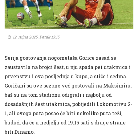
12. rujna 2025. Petak 13:15
Serija gostovanja nogometaša Gorice zasad se
zaustavila na brojci šest, u nju spada pet utakmica i
prvenstvu i ova posljednja u kupu, a stiže i sedma.
Goričani su ove sezone već gostovali na Maksimiru,
baš su na tom stadionu odigrali i najbolju od
dosadašnjih šest utakmica, pobijedili Lokomotivu 2-
1, ali ovoga puta posao će biti nekoliko puta teži,
budući da će u nedjelju od 19.15 sati s druge strane
biti Dinamo.