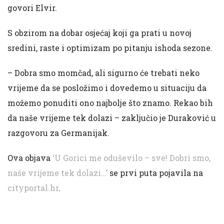
govori Elvir.
S obzirom na dobar osjećaj koji ga prati u novoj
sredini, raste i optimizam po pitanju ishoda sezone.
– Dobra smo momčad, ali sigurno će trebati neko
vrijeme da se posložimo i dovedemo u situaciju da
možemo ponuditi ono najbolje što znamo. Rekao bih
da naše vrijeme tek dolazi – zaključio je Duraković u
razgovoru za Germanijak.
Ova objava
‘U Gorici me oduševilo – sve! Dobri smo,
naše vrijeme tek dolazi…’
se prvi puta pojavila na
cityportal.hr
.