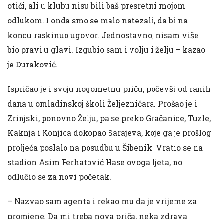
otići, ali u klubu nisu bili baš presretni mojom
odlukom. I onda smo se malo natezali, da bi na
koncu raskinuo ugovor. Jednostavno, nisam više
bio pravi u glavi. Izgubio sam i volju i želju – kazao
je Duraković.
Ispričao je i svoju nogometnu priču, počevši od ranih
dana u omladinskoj školi Željezničara. Prošao je i
Zrinjski, ponovno Želju, pa se preko Gračanice, Tuzle,
Kaknja i Konjica dokopao Sarajeva, koje ga je prošlog
proljeća poslalo na posudbu u Šibenik. Vratio se na
stadion Asim Ferhatović Hase ovoga ljeta, no
odlučio se za novi početak.
– Nazvao sam agenta i rekao mu da je vrijeme za
promjene. Da mi treba nova priča, neka zdrava