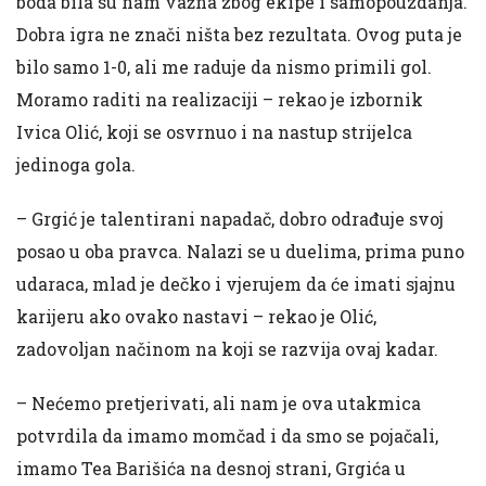
boda bila su nam važna zbog ekipe i samopouzdanja.
Dobra igra ne znači ništa bez rezultata. Ovog puta je
bilo samo 1-0, ali me raduje da nismo primili gol.
Moramo raditi na realizaciji – rekao je izbornik
Ivica Olić, koji se osvrnuo i na nastup strijelca
jedinoga gola.
– Grgić je talentirani napadač, dobro odrađuje svoj
posao u oba pravca. Nalazi se u duelima, prima puno
udaraca, mlad je dečko i vjerujem da će imati sjajnu
karijeru ako ovako nastavi – rekao je Olić,
zadovoljan načinom na koji se razvija ovaj kadar.
– Nećemo pretjerivati, ali nam je ova utakmica
potvrdila da imamo momčad i da smo se pojačali,
imamo Tea Barišića na desnoj strani, Grgića u