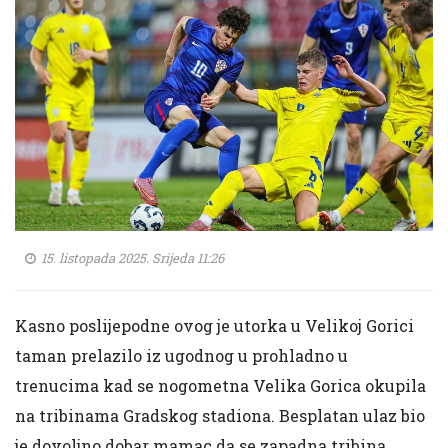
15. listopada 2025. Srijeda 11:26
Kasno poslijepodne ovog je utorka u Velikoj Gorici
taman prelazilo iz ugodnog u prohladno u
trenucima kad se nogometna Velika Gorica okupila
na tribinama Gradskog stadiona. Besplatan ulaz bio
je dovoljno dobar mamac da se zapadna tribina