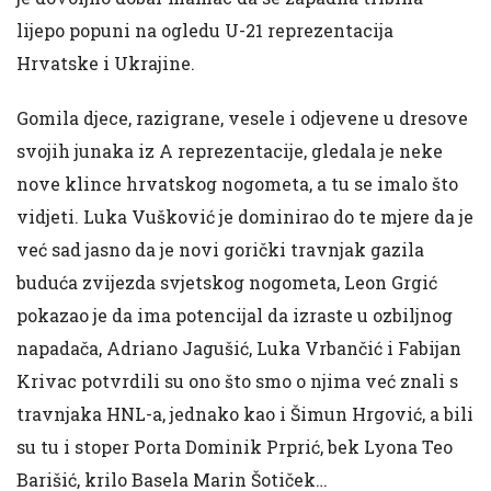
lijepo popuni na ogledu U-21 reprezentacija
Hrvatske i Ukrajine.
Gomila djece, razigrane, vesele i odjevene u dresove
svojih junaka iz A reprezentacije, gledala je neke
nove klince hrvatskog nogometa, a tu se imalo što
vidjeti. Luka Vušković je dominirao do te mjere da je
već sad jasno da je novi gorički travnjak gazila
buduća zvijezda svjetskog nogometa, Leon Grgić
pokazao je da ima potencijal da izraste u ozbiljnog
napadača, Adriano Jagušić, Luka Vrbančić i Fabijan
Krivac potvrdili su ono što smo o njima već znali s
travnjaka HNL-a, jednako kao i Šimun Hrgović, a bili
su tu i stoper Porta Dominik Prprić, bek Lyona Teo
Barišić, krilo Basela Marin Šotiček…