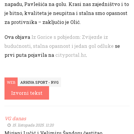
napadu, Pavlešića na golu. Krasi nas zajedništvo i to
je bitno, kvaliteta je neupitna i stalna smo opasnost
za protivnika – zaključio je Olić.
Ova objava
Iz Gorice s pobjedom: Zvijezde iz
budućnosti, stalna opasnost i jedan gol odluke
se
prvi puta pojavila na
cityportal.hr
.
WEB
ARHIVA SPORT - RVG
Izvorni tekst
VG danas
15. listopada 2025. 11:20
Mirjani Lučić i Velimiru Šandoru čestitao