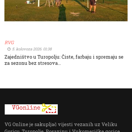
RVG
5. kolovoza 2026. 01:38
Zajedništvo u Turopolju: Čiste, farbaju i spremaju se
za sezonu bez stresova…
VG Online je sakupljač vijesti vezanih uz Veliku
Goricu, Turopolje, Posavinu i Vukomeričke gorice.