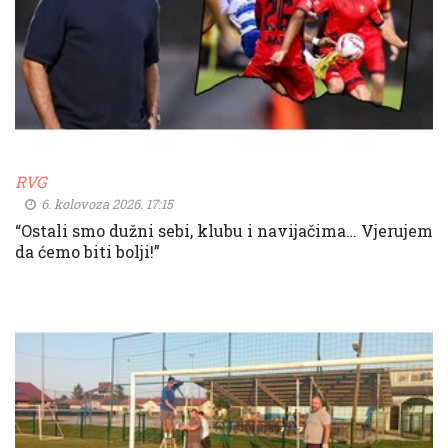
RVG
6. kolovoza 2026. 17:15
“Ostali smo dužni sebi, klubu i navijačima… Vjerujem
da ćemo biti bolji!”