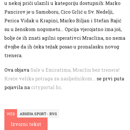
u nekoj priči ulazili u kategoriju dostupnih: Marko
Pancirov je u Samoboru, Cico Grlić u Sv. Nedelji,
Perica Vidak u Krapini, Marko Biljan i Stefan Rajić
su u ženskom nogometu… Opcija vjerojatno ima još,
bolje će ih znati agilni operativci Mraclina, no nema
dvojbe da ih čeka težak posao u pronalasku novog
trenera.
Ova objava
Sale u Emiratima, Mraclin bez trenera!
Kreće velika potraga za nasljednikom…
se prvi puta
pojavila na
cityportal.hr
.
WEB
ARHIVA SPORT - RVG
Izvorni tekst