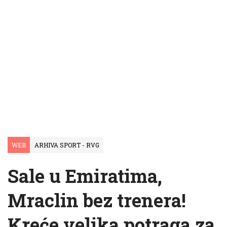
WEB
ARHIVA SPORT - RVG
Sale u Emiratima,
Mraclin bez trenera!
Kreće velika potraga za