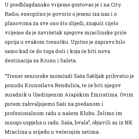
U predblagdansko vrijeme gostovao je i na City
Radio, energično je govorio o jeseni iza nas i o
planovima za sve ono što slijedi, znajući cijelo
vrijeme da je završetak njegove mraclinske priče
opcija u svakom trenutku. Upitno je zapravo bilo
samo kad će do toga doći i koja će biti nova
destinacija za Krunu i Saleta.
“Trener seniorske momčadi Saša Sabljak prihvatio je
ponudu Krunoslava Rendulića, te će biti njegov
suradnik u Ujedinjenim Arapskim Emiratima. Ovim
putem zahvaljujemo Saši na predanom i
profesionalnom radu u našem Klubu. Želimo im
mnogo uspjeha u radu. Saša, hvala”, objavili su iz NK
Mraclina u srijedu u večernjim satima.