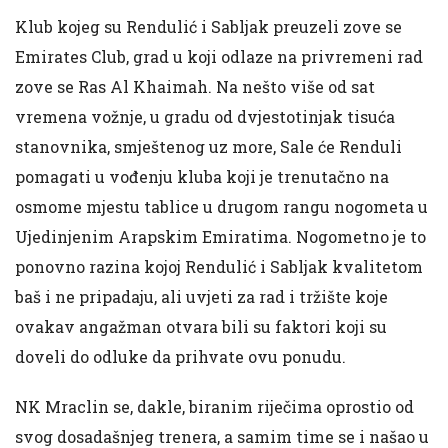
Klub kojeg su Rendulić i Sabljak preuzeli zove se
Emirates Club, grad u koji odlaze na privremeni rad
zove se Ras Al Khaimah. Na nešto više od sat
vremena vožnje, u gradu od dvjestotinjak tisuća
stanovnika, smještenog uz more, Sale će Renduli
pomagati u vođenju kluba koji je trenutačno na
osmome mjestu tablice u drugom rangu nogometa u
Ujedinjenim Arapskim Emiratima. Nogometno je to
ponovno razina kojoj Rendulić i Sabljak kvalitetom
baš i ne pripadaju, ali uvjeti za rad i tržište koje
ovakav angažman otvara bili su faktori koji su
doveli do odluke da prihvate ovu ponudu.
NK Mraclin se, dakle, biranim riječima oprostio od
svog dosadašnjeg trenera, a samim time se i našao u