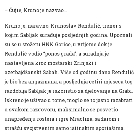
– Čujte, Kruno je nazvao…
Kruno je, naravno, Krunoslav Rendulić, trener s
kojim Sabljak surađuje posljednjih godina. Upoznali
su se u stožeru HNK Gorice, u vrijeme dok je
Rendulić vodio “ponos grada”, a suradnja je
nastavljena kroz mostarski Zrinjski i
azerbajdžanski Sabah. Više od godinu dana Rendulić
je bio bez angažmana, a posljednja četiri mjeseca tog
razdoblja Sabljak je iskoristio za djelovanje na Grabi.
Iskreno je uživao u tome, moglo se to jasno razabrati
u svakom razgovoru, maksimalno se posvetio
unapređenju rostera i igre Mraclina, sa žarom i
strašću svojstvenim samo istinskim sportašima.