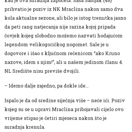
kad je ova suradnja započela. Saša Sabljak (48)
prihvatio je poziv iz NK Mraclina nakon samo dva
kola aktualne sezone, ali bilo je istog trenutka jasno
da peti rang natjecanja nije razina kojoj pripada
čovjek kojeg slobodno možemo nazvati hodajućom
legendom velikogoričkog nogomet. Sale je u
dogovore i išao s ključnom rečenicom “ako Kruno
nazove, idem s njim!”, ali u našem jedinom članu 4.
NL Središte nisu previše dvojili.
– Idemo dalje zajedno, pa dokle ide…
Ispalo je da od sredine siječnja više – neće ići. Poziv
kojeg su se u upravi Mraclina pribojavali cijelo ovo
vrijeme stigao je četiri mjeseca nakon što je
suradnja krenula.