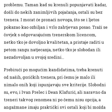
problemu. Taman kad su krenuli popunjavati kadar,
došli do nekih zanimljivih pojačanja, ostali su bez
trenera. I morat će pronaći novoga, što se i ljetos
pokazao kao ozbiljan i vrlo zahtjevan posao. Traži se
čovjek s odgovarajućom trenerskom licencom,
netko tko je dovoljno kvalitetan, a pristaje raditi u
petom rangu natjecanja, netko tko je slobodan ili
nezadovoljan u svojoj sredini…
Prebirući po mogućim kandidatima, treba krenuti
od naših, goričkih trenera, pri čemu je malo ili
nimalo onih koji ispunjavaju sve kriterije. Slobodni
su, evo, i Ivan Prelec i Dean Klafurić, ali naravno da
treneri takvog renomea ni po čemu nisu opcija, a
angažmane imaju praktički svi ostali koji bi možda