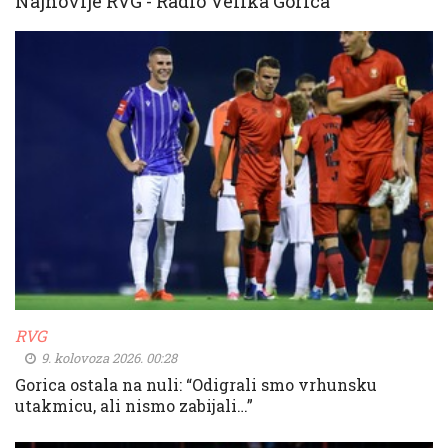
Najnovije RVG - Radio Velika Gorica
RVG
9. kolovoza 2026. 00:28
Gorica ostala na nuli: “Odigrali smo vrhunsku
utakmicu, ali nismo zabijali…”