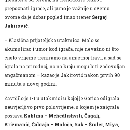
prepoznati igrače, ali puno je važnije u svemu
ovome da je dobar pogled imao trener
Sergej
Jakirović
.
– Klasična prijateljska utakmica. Malo se
akumulirao i umor kod igrača, nije nevažno ni što
cijelo vrijeme treniramo na umjetnoj travi, a sad se
igralo na prirodnoj, no na kraju mogu biti zadovoljan
angažmanom – kazao je Jakirović nakon prvih 90
minuta u novoj godini.
Završilo je 1-1 u utakmici u kojoj je Gorica odigrala
neuvjerljivo prvo poluvrijeme, u kojem je zaigrala
postava
Kahlina – Mchedlishvili, Čagalj,
Krizmanić, Čabraja – Maloča, Suk – Šroler, Miya,