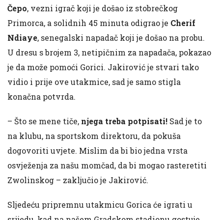
Čepo
, vezni igrač koji je došao iz stobrečkog
Primorca, a solidnih 45 minuta odigrao je
Cherif
Ndiaye
, senegalski napadač koji je došao na probu.
U dresu s brojem 3, netipičnim za napadača, pokazao
je da može pomoći Gorici. Jakirović je stvari tako
vidio i prije ove utakmice, sad je samo stigla
konačna potvrda.
– Što se mene tiče,
njega treba potpisati!
Sad je to
na klubu, na sportskom direktoru, da pokuša
dogovoriti uvjete. Mislim da bi bio jedna vrsta
osvježenja za našu momčad, da bi mogao rasteretiti
Zwolinskog – zaključio je Jakirović.
Sljedeću pripremnu utakmicu Gorica će igrati u
srijedu, kad na našem Gradskom stadionu gostuje