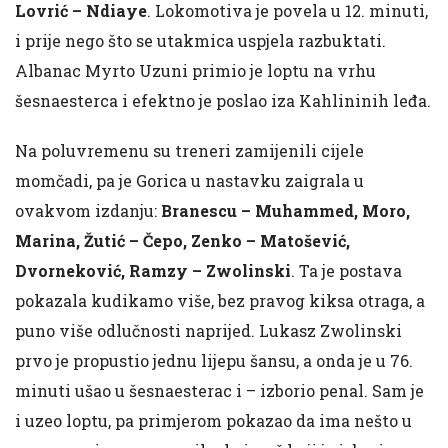
Lovrić – Ndiaye
. Lokomotiva je povela u 12. minuti,
i prije nego što se utakmica uspjela razbuktati.
Albanac Myrto Uzuni primio je loptu na vrhu
šesnaesterca i efektno je poslao iza Kahlininih leđa.
Na poluvremenu su treneri zamijenili cijele
momčadi, pa je Gorica u nastavku zaigrala u
ovakvom izdanju:
Branescu – Muhammed, Moro,
Marina, Žutić – Čepo, Zenko – Matošević,
Dvorneković, Ramzy – Zwolinski
. Ta je postava
pokazala kudikamo više, bez pravog kiksa otraga, a
puno više odlučnosti naprijed. Lukasz Zwolinski
prvo je propustio jednu lijepu šansu, a onda je u 76.
minuti ušao u šesnaesterac i – izborio penal. Sam je
i uzeo loptu, pa primjerom pokazao da ima nešto u