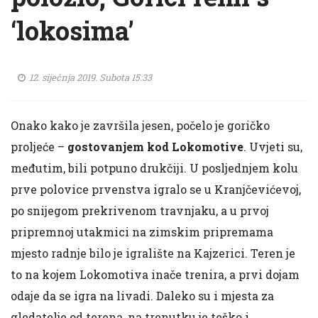
‘lokosima’
12. siječnja 2019. Subota 15:33
Onako kako je završila jesen, počelo je goričko
proljeće –
gostovanjem kod Lokomotive
. Uvjeti su,
međutim, bili potpuno drukčiji. U posljednjem kolu
prve polovice prvenstva igralo se u Kranjčevićevoj,
po snijegom prekrivenom travnjaku, a u prvoj
pripremnoj utakmici na zimskim pripremama
mjesto radnje bilo je igralište na Kajzerici. Teren je
to na kojem Lokomotiva inače trenira, a prvi dojam
odaje da se igra na livadi. Daleko su i mjesta za
gledatelje od terena, na trenutku je teško i