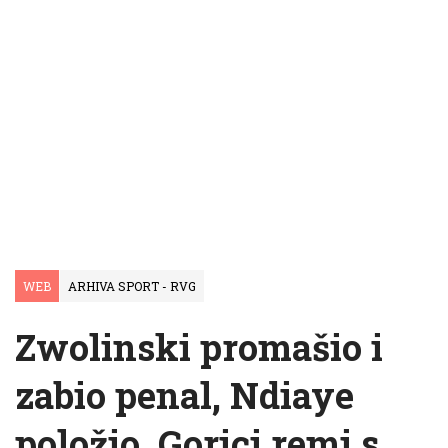
WEB
ARHIVA SPORT - RVG
Zwolinski promašio i
zabio penal, Ndiaye
položio, Gorici remi s