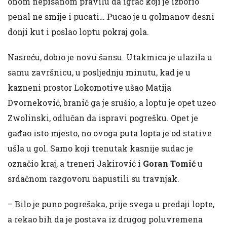
onom nepisanom pravilu da igrač koji je izborio
penal ne smije i pucati… Pucao je u golmanov desni
donji kut i poslao loptu pokraj gola.
Nasreću, dobio je novu šansu. Utakmica je ulazila u
samu završnicu, u posljednju minutu, kad je u
kazneni prostor Lokomotive ušao Matija
Dvorneković, branič ga je srušio, a loptu je opet uzeo
Zwolinski, odlučan da ispravi pogrešku. Opet je
gađao isto mjesto, no ovoga puta lopta je od stative
ušla u gol. Samo koji trenutak kasnije sudac je
označio kraj, a treneri Jakirović i
Goran Tomić
u
srdačnom razgovoru napustili su travnjak.
– Bilo je puno pogrešaka, prije svega u predaji lopte,
a rekao bih da je postava iz drugog poluvremena