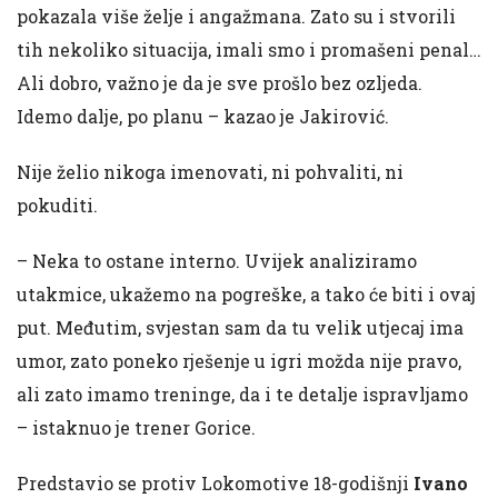
pokazala više želje i angažmana. Zato su i stvorili
tih nekoliko situacija, imali smo i promašeni penal…
Ali dobro, važno je da je sve prošlo bez ozljeda.
Idemo dalje, po planu – kazao je Jakirović.
Nije želio nikoga imenovati, ni pohvaliti, ni
pokuditi.
– Neka to ostane interno. Uvijek analiziramo
utakmice, ukažemo na pogreške, a tako će biti i ovaj
put. Međutim, svjestan sam da tu velik utjecaj ima
umor, zato poneko rješenje u igri možda nije pravo,
ali zato imamo treninge, da i te detalje ispravljamo
– istaknuo je trener Gorice.
Predstavio se protiv Lokomotive 18-godišnji
Ivano