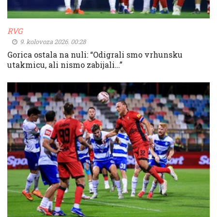
RVG
9. kolovoza 2026. 00:28
Gorica ostala na nuli: “Odigrali smo vrhunsku
utakmicu, ali nismo zabijali…”