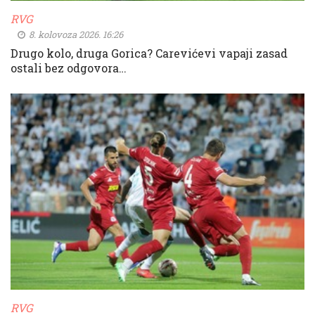
RVG
8. kolovoza 2026. 16:26
Drugo kolo, druga Gorica? Carevićevi vapaji zasad
ostali bez odgovora…
RVG