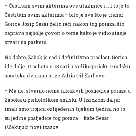
– Čestitam svim akterima ove utakmice i… I to je to.
Čestitam svim akterima – bilo je sve što je trener
Gorice Josip Sesar želio reći nakon tog poraza, što
zapravo najbolje govori o tome kako je vidio stanje
stvari na parketu.
No dobro, Zabok je sad i definitivno prošlost, Gorica
ide dalje. U subotu u 18 sati u velikogoričku Gradsku
sportsku dvoranu stiže Adria Oil Škrljevo.
– Ma ne, stvarno nema nikakvih posljedica poraza u
Zaboka u psihološkom smislu. U fizičkom da, jer
imali smo trojicu ozlijeđenih tijekom tjedna, no to
su jedine posljedice tog poraza – kaže Sesar
iščekujući novi izazov.