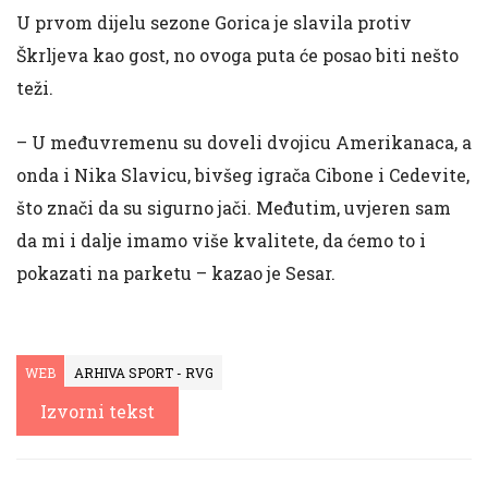
U prvom dijelu sezone Gorica je slavila protiv
Škrljeva kao gost, no ovoga puta će posao biti nešto
teži.
– U međuvremenu su doveli dvojicu Amerikanaca, a
onda i Nika Slavicu, bivšeg igrača Cibone i Cedevite,
što znači da su sigurno jači. Međutim, uvjeren sam
da mi i dalje imamo više kvalitete, da ćemo to i
pokazati na parketu – kazao je Sesar.
WEB
ARHIVA SPORT - RVG
Izvorni tekst