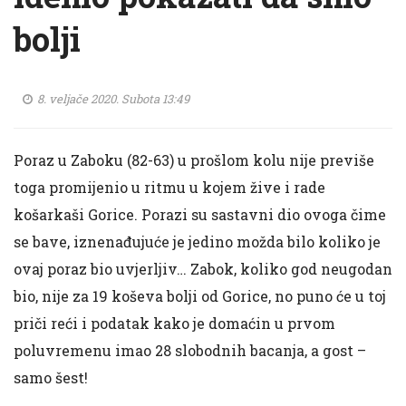
bolji
8. veljače 2020. Subota 13:49
Poraz u Zaboku (82-63) u prošlom kolu nije previše
toga promijenio u ritmu u kojem žive i rade
košarkaši Gorice. Porazi su sastavni dio ovoga čime
se bave, iznenađujuće je jedino možda bilo koliko je
ovaj poraz bio uvjerljiv… Zabok, koliko god neugodan
bio, nije za 19 koševa bolji od Gorice, no puno će u toj
priči reći i podatak kako je domaćin u prvom
poluvremenu imao 28 slobodnih bacanja, a gost –
samo šest!