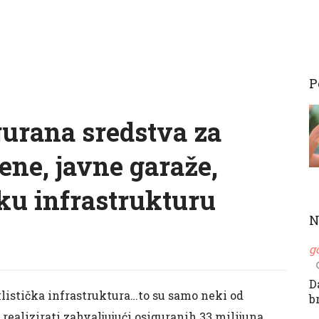
P
gurana sredstva za
ene, javne garaže,
čku infrastrukturu
N
g
D
klistička infrastruktura…to su samo neki od
b
 realizirati zahvaljujući osiguranih 33 milijuna