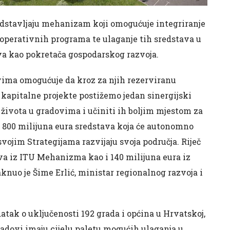
redstavljaju mehanizam koji omogućuje integriranje
 operativnih programa te ulaganje tih sredstava u
ova kao pokretača gospodarskog razvoja.
vima omogućuje da kroz za njih rezerviranu
 kapitalne projekte postižemo jedan sinergijski
u života u gradovima i učiniti ih boljim mjestom za
d 800 milijuna eura sredstava koja će autonomno
vojim Strategijama razvijaju svoja područja. Riječ
ava iz ITU Mehanizma kao i 140 milijuna eura iz
uo je Šime Erlić, ministar regionalnog razvoja i
tak o uključenosti 192 grada i općina u Hrvatskoj,
radovi imaju cijelu paletu mogućih ulaganja u