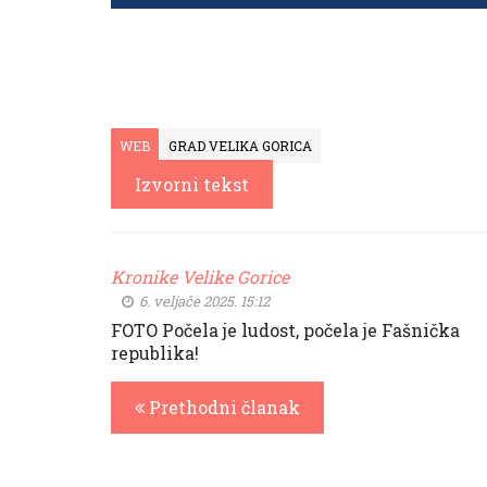
WEB
GRAD VELIKA GORICA
Izvorni tekst
Kronike Velike Gorice
6. veljače 2025. 15:12
FOTO Počela je ludost, počela je Fašnička
republika!
Prethodni članak