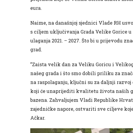
eura.
Naime, na današnjoj sjednici Vlade RH usvoj
s ciljem uključivanja Grada Velike Gorice 
ulaganja 2021. – 2027. Što bi u prijevodu zna
grad.
”Zaista velik dan za Veliku Goricu i Velikog
našeg grada i što smo dobili priliku za znač
na raspolaganju, ključni su za daljnji razvoj
koji će unaprijediti kvalitetu života naših
bazena. Zahvaljujem Vladi Republike Hrvats
zajedničke napore, ostvariti sve ciljeve ko
Ačkar.