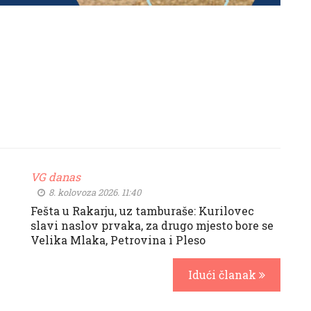
VG danas
8. kolovoza 2026. 11:40
Fešta u Rakarju, uz tamburaše: Kurilovec
slavi naslov prvaka, za drugo mjesto bore se
Velika Mlaka, Petrovina i Pleso
Idući članak