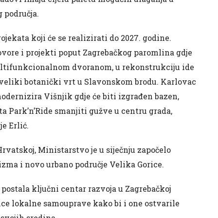
 područja.
jekata koji će se realizirati do 2027. godine.
ovore i projekti poput Zagrebačkog paromlina gdje
ultifunkcionalnom dvoranom, u rekonstrukciju ide
se veliki botanički vrt u Slavonskom brodu. Karlovac
odernizira Višnjik gdje će biti izgrađen bazen,
a Park’n’Ride smanjiti gužve u centru grada,
e Erlić.
Hrvatskoj, Ministarstvo je u siječnju započelo
zma i novo urbano područje Velika Gorice.
postala ključni centar razvoja u Zagrebačkoj
nice lokalne samouprave kako bi i one ostvarile
 svojih sredina.