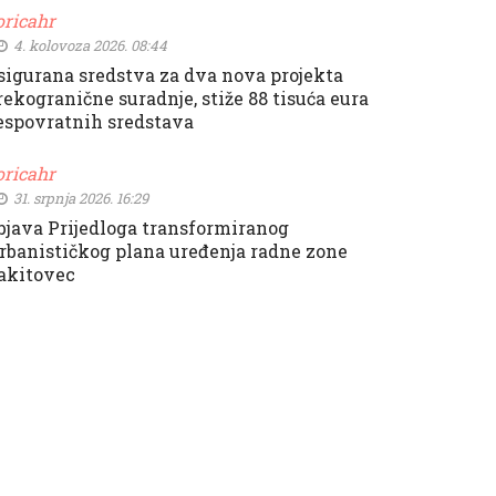
oricahr
4. kolovoza 2026. 08:44
sigurana sredstva za dva nova projekta
rekogranične suradnje, stiže 88 tisuća eura
espovratnih sredstava
oricahr
31. srpnja 2026. 16:29
bjava Prijedloga transformiranog
rbanističkog plana uređenja radne zone
akitovec