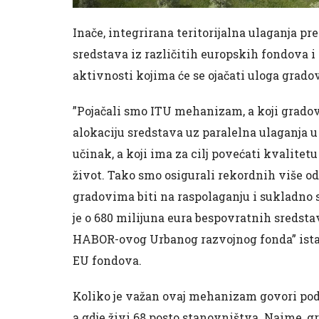
Inače, integrirana teritorijalna ulaganja p
sredstava iz različitih europskih fondova i
aktivnosti kojima će se ojačati uloga grad
”Pojačali smo ITU mehanizam, a koji grado
alokaciju sredstava uz paralelna ulaganja u
učinak, a koji ima za cilj povećati kvalitet
život. Tako smo osigurali rekordnih više o
gradovima biti na raspolaganju i sukladno s
je o 680 milijuna eura bespovratnih sredst
HABOR-ovog Urbanog razvojnog fonda” istakn
EU fondova.
Koliko je važan ovaj mehanizam govori poda
a gdje živi 68 posto stanovništva. Naime, g