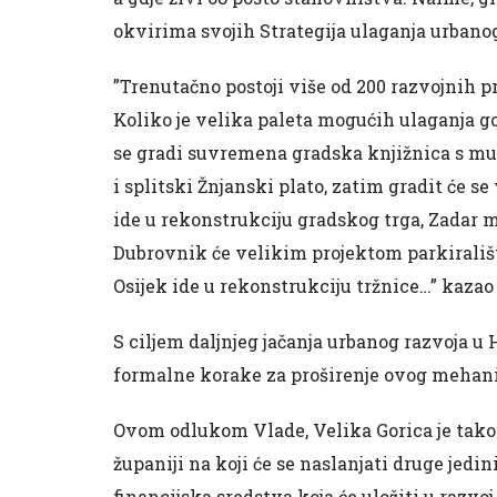
okvirima svojih Strategija ulaganja urbanog
”Trenutačno postoji više od 200 razvojnih pro
Koliko je velika paleta mogućih ulaganja g
se gradi suvremena gradska knjižnica s m
i splitski Žnjanski plato, zatim gradit će 
ide u rekonstrukciju gradskog trga, Zadar m
Dubrovnik će velikim projektom parkirališt
Osijek ide u rekonstrukciju tržnice…” kazao j
S ciljem daljnjeg jačanja urbanog razvoja u 
formalne korake za proširenje ovog mehani
Ovom odlukom Vlade, Velika Gorica je tako 
županiji na koji će se naslanjati druge jedi
financijska sredstva koja će uložiti u razvoj