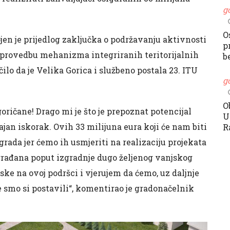
g
O
en je prijedlog zaključka o podržavanju aktivnosti
p
u provedbu mehanizma integriranih teritorijalnih
b
čilo da je Velika Gorica i službeno postala 23. ITU
g
O
oričane! Drago mi je što je prepoznat potencijal
U
ajan iskorak. Ovih 33 milijuna eura koji će nam biti
R
 grada jer ćemo ih usmjeriti na realizaciju projekata
 građana poput izgradnje dugo željenog vanjskog
ke na ovoj podršci i vjerujem da ćemo, uz daljnje
je smo si postavili“, komentirao je gradonačelnik