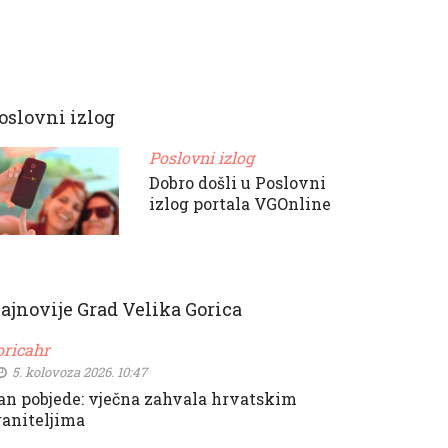
oslovni izlog
Poslovni izlog
Dobro došli u Poslovni
izlog portala VGOnline
ajnovije Grad Velika Gorica
oricahr
5. kolovoza 2026. 10:47
an pobjede: vječna zahvala hrvatskim
raniteljima