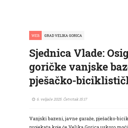
WEB
GRAD VELIKA GORICA
Sjednica Vlade: Osi
goričke vanjske baz
pješačko-biciklisti
6. veljače 2025. Četvrtak 15:17
Vanjski bazeni, javne garaže, pješačko-bici
projekata koje će Velika Gorica uskoro moći