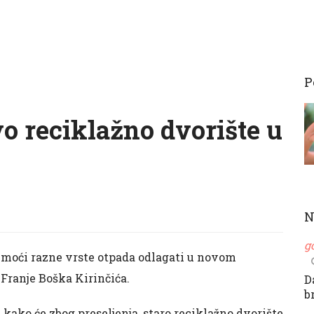
P
o reciklažno dvorište u
N
g
e moći razne vrste otpada odlagati u novom
 Franje Boška Kirinčića.
D
b
 kako će zbog preseljenja, staro reciklažno dvorište