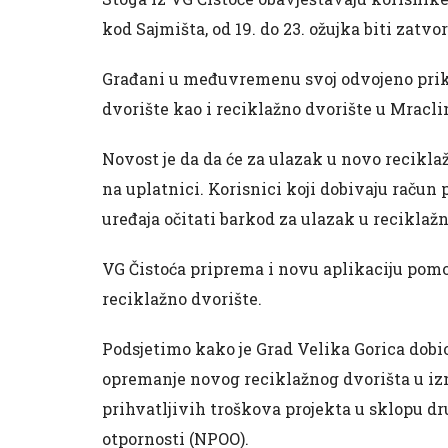
kod Sajmišta, od 19. do 23. ožujka biti zatvo
Građani u međuvremenu svoj odvojeno priku
dvorište kao i reciklažno dvorište u Mracli
Novost je da da će za ulazak u novo recikla
na uplatnici. Korisnici koji dobivaju raču
uređaja očitati barkod za ulazak u reciklažn
VG Čistoća priprema i novu aplikaciju pomo
reciklažno dvorište.
Podsjetimo kako je Grad Velika Gorica dobio
opremanje novog reciklažnog dvorišta u izno
prihvatljivih troškova projekta u sklopu d
otpornosti (NPOO).