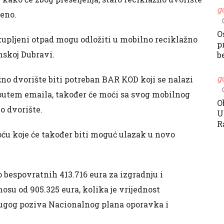
g
reno.
O
pljeni otpad mogu odložiti u mobilno reciklažno
p
nskoj Dubravi.
b
g
žno dvorište biti potreban BAR KOD koji se nalazi
n putem emaila, također će moći sa svog mobilnog
O
o dvorište.
U
R
ću koje će također biti moguć ulazak u novo
 bespovratnih 413.716 eura za izgradnju i
su od 905.325 eura, kolika je vrijednost
rugog poziva Nacionalnog plana oporavka i