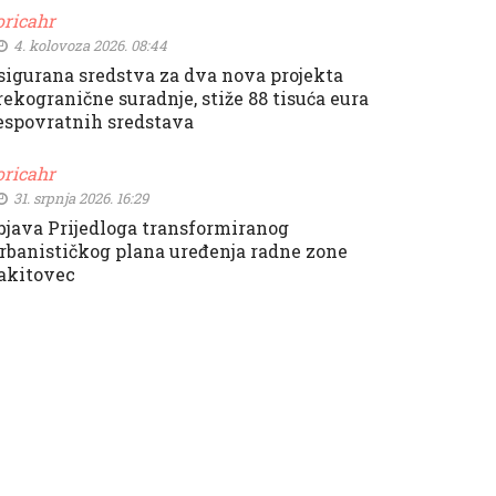
oricahr
4. kolovoza 2026. 08:44
sigurana sredstva za dva nova projekta
rekogranične suradnje, stiže 88 tisuća eura
espovratnih sredstava
oricahr
31. srpnja 2026. 16:29
bjava Prijedloga transformiranog
rbanističkog plana uređenja radne zone
akitovec