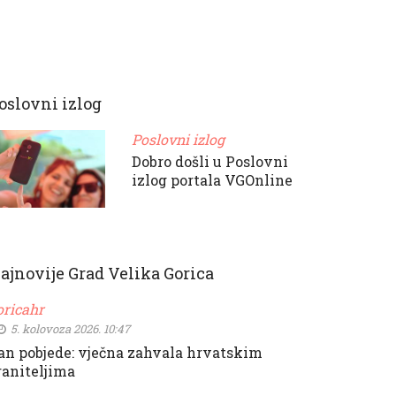
oslovni izlog
Poslovni izlog
Dobro došli u Poslovni
izlog portala VGOnline
ajnovije Grad Velika Gorica
oricahr
5. kolovoza 2026. 10:47
an pobjede: vječna zahvala hrvatskim
raniteljima