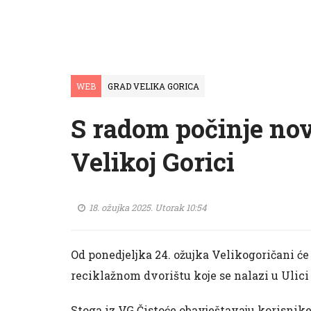
WEB
GRAD VELIKA GORICA
S radom počinje nov
Velikoj Gorici
18. ožujka 2025. Utorak 10:54
Od ponedjeljka 24. ožujka Velikogoričani ć
reciklažnom dvorištu koje se nalazi u Ulici
Stoga iz VG Čistoće obavještavaju korisnike