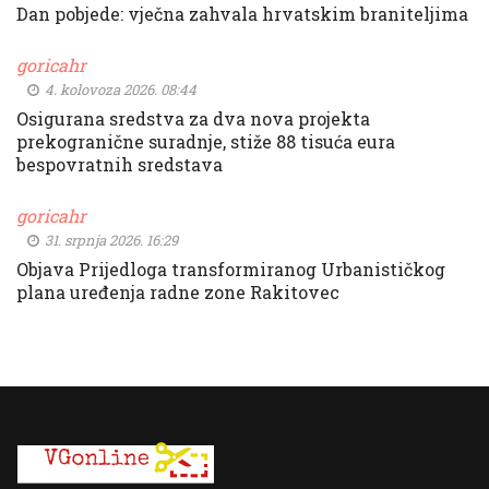
Dan pobjede: vječna zahvala hrvatskim braniteljima
goricahr
4. kolovoza 2026. 08:44
Osigurana sredstva za dva nova projekta
prekogranične suradnje, stiže 88 tisuća eura
bespovratnih sredstava
goricahr
31. srpnja 2026. 16:29
Objava Prijedloga transformiranog Urbanističkog
plana uređenja radne zone Rakitovec