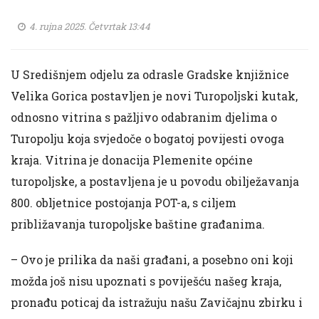
4. rujna 2025. Četvrtak 13:44
U Središnjem odjelu za odrasle Gradske knjižnice
Velika Gorica postavljen je novi Turopoljski kutak,
odnosno vitrina s pažljivo odabranim djelima o
Turopolju koja svjedoče o bogatoj povijesti ovoga
kraja. Vitrina je donacija Plemenite općine
turopoljske, a postavljena je u povodu obilježavanja
800. obljetnice postojanja POT-a, s ciljem
približavanja turopoljske baštine građanima.
– Ovo je prilika da naši građani, a posebno oni koji
možda još nisu upoznati s poviješću našeg kraja,
pronađu poticaj da istražuju našu Zavičajnu zbirku i