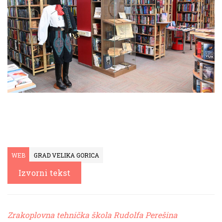
WEB
GRAD VELIKA GORICA
Izvorni tekst
Zrakoplovna tehnička škola Rudolfa Perešina