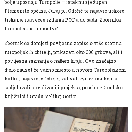
bolje upoznaju Turopolje – istaknuo je župan
Plemenite općine, Juraj pl. Odrčić te najavio uskoro
tiskanje najvećeg izdanja POT-a do sada ‘Zbornika
turopoljskog plemstva’.
Zbornik će donijeti povijesne zapise o više stotina
turopoljskih obitelji, prikazati oko 300 grbova, ali i
povijesna saznanja o našem kraju. Ovo značajno
djelo zauzet će važno mjesto u novom Turopoljskom
kutku, najavio je Odrčić, zahvalivši svima koji su
sudjelovali u realizaciji projekta, posebice Gradskoj
knjižnici i Gradu Velikoj Gorici.