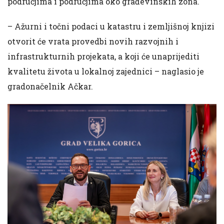
područjima i područjima oko građevinskih zona.
– Ažurni i točni podaci u katastru i zemljišnoj knjizi
otvorit će vrata provedbi novih razvojnih i
infrastrukturnih projekata, a koji će unaprijediti
kvalitetu života u lokalnoj zajednici – naglasio je
gradonačelnik Ačkar.