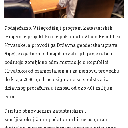
Podsjećamo, Višegodišnji program katastarskih
izmjera je projekt koji je pokrenula Vlada Republike
Hrvatske, a provodi ga Državna geodetska uprava.
Riječ je o jednom od najobuhvatnijih projekata u
području zemljišne administracije u Republici
Hrvatskoj od osamostaljenja i za njegovu provedbu
do kraja 2030. godine osigurana su sredstva iz
državnog proračuna u iznosu od oko 401 milijun
eura.
Pristup obnovljenim katastarskim i
zemljišnoknjižnim podatcima bit će osiguran
digitalno, putem postojeće jedinstvene pristupne