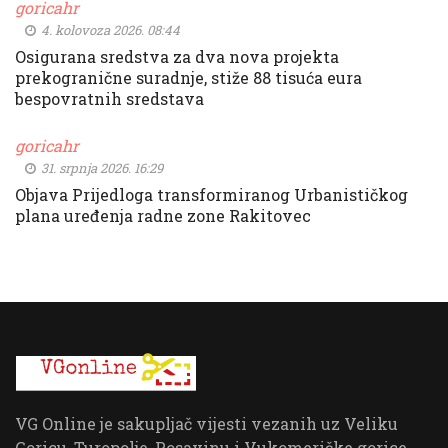
goricahr
4. kolovoza 2026. 08:44
Osigurana sredstva za dva nova projekta
prekogranične suradnje, stiže 88 tisuća eura
bespovratnih sredstava
goricahr
31. srpnja 2026. 16:29
Objava Prijedloga transformiranog Urbanističkog
plana uređenja radne zone Rakitovec
VG Online je sakupljač vijesti vezanih uz Veliku
Goricu, Turopolje, Posavinu i Vukomeričke gorice.