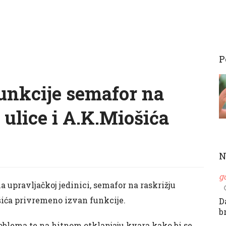
P
unkcije semafor na
 ulice i A.K.Miošića
N
g
a upravljačkoj jedinici, semafor na raskrižju
šića privremeno izvan funkcije.
D
b
oblema te na hitnom otklanjaju kvara kako bi se