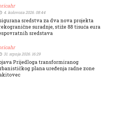
oricahr
4. kolovoza 2026. 08:44
sigurana sredstva za dva nova projekta
rekogranične suradnje, stiže 88 tisuća eura
espovratnih sredstava
oricahr
31. srpnja 2026. 16:29
bjava Prijedloga transformiranog
rbanističkog plana uređenja radne zone
akitovec