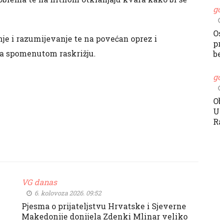
g
O
je i razumijevanje te na povećan oprez i
p
na spomenutom raskrižju.
b
g
O
U
R
VG danas
6. kolovoza 2026. 09:52
Pjesma o prijateljstvu Hrvatske i Sjeverne
Makedonije donijela Zdenki Mlinar veliko