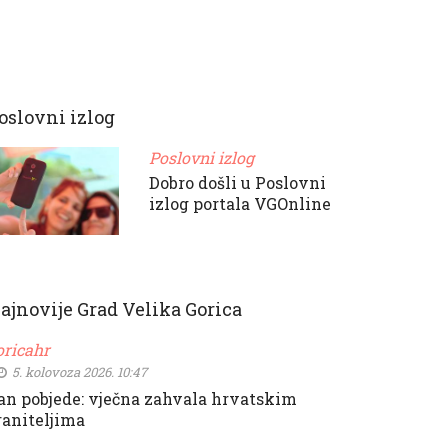
oslovni izlog
Poslovni izlog
Dobro došli u Poslovni
izlog portala VGOnline
ajnovije Grad Velika Gorica
oricahr
5. kolovoza 2026. 10:47
an pobjede: vječna zahvala hrvatskim
raniteljima