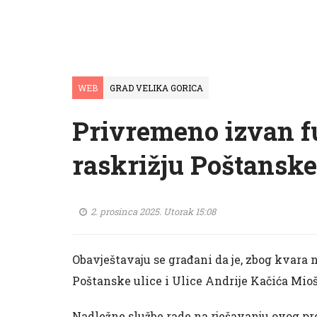
WEB
GRAD VELIKA GORICA
Privremeno izvan f
raskrižju Poštanske
2. prosinca 2025. Utorak 15:08
Obavještavaju se građani da je, zbog kvara n
Poštanske ulice i Ulice Andrije Kačića Mio
Nadležne službe rade na rješavanju ovog pr