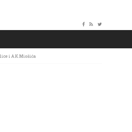
ice i A.K.Miošića