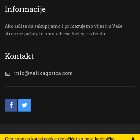
Informacije
Ako želite da sakupljamo i prikazujemo vijesti s Vaše
stranice pošaljite nam adresu Vašeg rss feeda.
Kontakt
info@velikagorica.com
© VG Online
Ova stranica koristi cookie (kolačiće) za bolje korisničko
✖