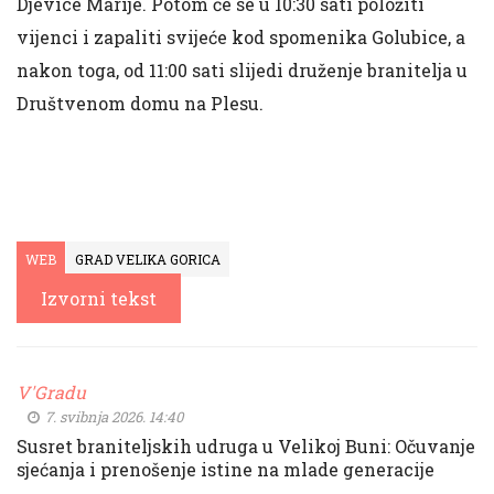
Djevice Marije. Potom će se u 10:30 sati položiti
vijenci i zapaliti svijeće kod spomenika Golubice, a
nakon toga, od 11:00 sati slijedi druženje branitelja u
Društvenom domu na Plesu.
WEB
GRAD VELIKA GORICA
Izvorni tekst
V'Gradu
7. svibnja 2026. 14:40
Susret braniteljskih udruga u Velikoj Buni: Očuvanje
sjećanja i prenošenje istine na mlade generacije