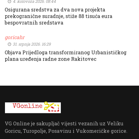
4. kolovoza 2026. 08:44
Osigurana sredstva za dva nova projekta
prekogranične suradnje, stiže 88 tisuća eura
bespovratnih sredstava
goricahr
31. srpnja 2026. 16:29
Objava Prijedloga transformiranog Urbanističkog
plana uređenja radne zone Rakitovec
VG Online je sakupljač vijesti vezanih uz Veliku
Goricu, Turopolje, Posavinu i Vukomeričke gorice.