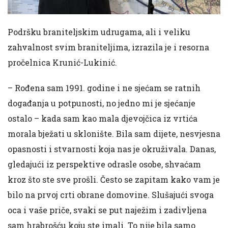
Podršku braniteljskim udrugama, ali i veliku
zahvalnost svim braniteljima, izrazila je i resorna
pročelnica Krunić-Lukinić.
– Rođena sam 1991. godine i ne sjećam se ratnih
događanja u potpunosti, no jedno mi je sjećanje
ostalo – kada sam kao mala djevojčica iz vrtića
morala bježati u sklonište. Bila sam dijete, nesvjesna
opasnosti i stvarnosti koja nas je okruživala. Danas,
gledajući iz perspektive odrasle osobe, shvaćam
kroz što ste sve prošli. Često se zapitam kako vam je
bilo na prvoj crti obrane domovine. Slušajući svoga
oca i vaše priče, svaki se put naježim i zadivljena
sam hrabrošću koju ste imali. To nije bila samo