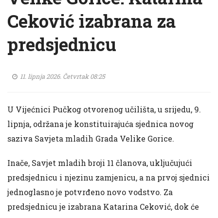
Ceković izabrana za
predsjednicu
11. lipnja 2026. Četvrtak 08:25
U Vijećnici Pučkog otvorenog učilišta, u srijedu, 9.
lipnja, održana je konstituirajuća sjednica novog
saziva Savjeta mladih Grada Velike Gorice.
Inače, Savjet mladih broji 11 članova, uključujući
predsjednicu i njezinu zamjenicu, a na prvoj sjednici
jednoglasno je potvrđeno novo vodstvo. Za
predsjednicu je izabrana Katarina Ceković, dok će