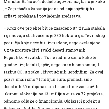
Ministar Bačić uoči dodjele ugovora naglasio je kako
je Zagrebačka županija jedna od najuspješnijih u
prijavi projekata i povlačenju sredstava.
– Kroz ove projekte bit će zasađeno 87 tisuća stabala
i grmova, a obuhvaćeno je 330 hektara građevinskog
područja koje neće biti izgrađeno, nego ozelenjeno.
Uz te prostore živi svaki deseti stanovnik
Republike Hrvatske. To ne radimo samo kako bi
gradovi izgledali ljepše, nego kako bismo smanjili
razinu CO₂ u zraku i život učinili ugodnijim. Za ovaj
poziv imali smo 71 milijun eura, pronašli smo
dodatnih 60 milijuna eura te smo time zaokružili
ukupnu alokaciju na 131 milijun eura za 72 projekta,
odnosno odluke o financiranju. Obilazeći projekt u
Buševcu i Veliku Goricu, mogu reći da su ovakvi