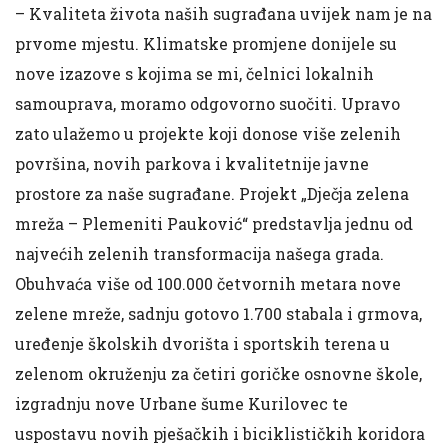
– Kvaliteta života naših sugrađana uvijek nam je na
prvome mjestu. Klimatske promjene donijele su
nove izazove s kojima se mi, čelnici lokalnih
samouprava, moramo odgovorno suočiti. Upravo
zato ulažemo u projekte koji donose više zelenih
površina, novih parkova i kvalitetnije javne
prostore za naše sugrađane. Projekt „Dječja zelena
mreža – Plemeniti Pauković“ predstavlja jednu od
najvećih zelenih transformacija našega grada.
Obuhvaća više od 100.000 četvornih metara nove
zelene mreže, sadnju gotovo 1.700 stabala i grmova,
uređenje školskih dvorišta i sportskih terena u
zelenom okruženju za četiri goričke osnovne škole,
izgradnju nove Urbane šume Kurilovec te
uspostavu novih pješačkih i biciklističkih koridora