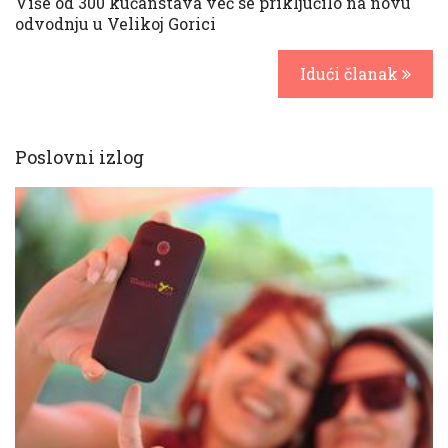
Više od 300 kućanstava već se priključilo na novu
odvodnju u Velikoj Gorici
Idući članak
Poslovni izlog