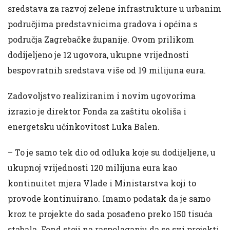
sredstava za razvoj zelene infrastrukture u urbanim
područjima predstavnicima gradova i općina s
područja Zagrebačke županije. Ovom prilikom
dodijeljeno je 12 ugovora, ukupne vrijednosti
bespovratnih sredstava više od 19 milijuna eura.
Zadovoljstvo realiziranim i novim ugovorima
izrazio je direktor Fonda za zaštitu okoliša i
energetsku učinkovitost Luka Balen.
– To je samo tek dio od odluka koje su dodijeljene, u
ukupnoj vrijednosti 120 milijuna eura kao
kontinuitet mjera Vlade i Ministarstva koji to
provode kontinuirano. Imamo podatak da je samo
kroz te projekte do sada posađeno preko 150 tisuća
stabala. Fond stoji na raspolaganju da se svi projekti