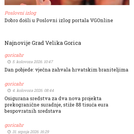
Poslovni izlog
Dobro došli u Poslovni izlog portala VGOnline
Najnovije Grad Velika Gorica
goricahr
5. kolovoza 2026. 10:47
Dan pobjede: vječna zahvala hrvatskim braniteljima
goricahr
4. kolovoza 2026. 08:44
Osigurana sredstva za dva nova projekta
prekogranične suradnje, stiže 88 tisuća eura
bespovratnih sredstava
goricahr
31. srpnja 2026. 16:29