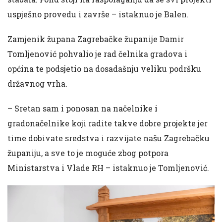
uspješno provedu i završe – istaknuo je Balen.
Zamjenik župana Zagrebačke županije Damir
Tomljenović pohvalio je rad čelnika gradova i
općina te podsjetio na dosadašnju veliku podršku
državnog vrha.
– Sretan sam i ponosan na načelnike i
gradonačelnike koji radite takve dobre projekte jer
time dobivate sredstva i razvijate našu Zagrebačku
županiju, a sve to je moguće zbog potpora
Ministarstva i Vlade RH – istaknuo je Tomljenović.