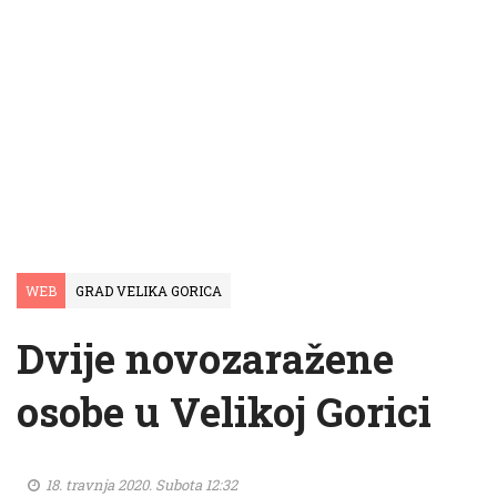
WEB
GRAD VELIKA GORICA
Dvije novozaražene
osobe u Velikoj Gorici
18. travnja 2020. Subota 12:32