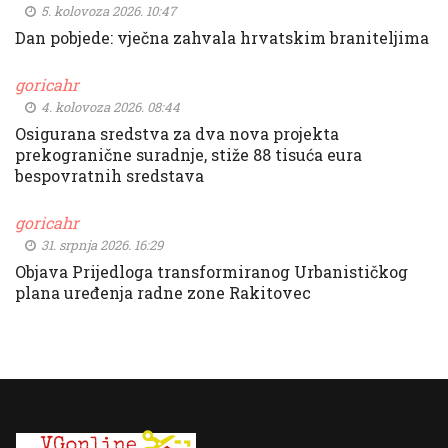
5. kolovoza 2026. 10:47
Dan pobjede: vječna zahvala hrvatskim braniteljima
goricahr
4. kolovoza 2026. 08:44
Osigurana sredstva za dva nova projekta
prekogranične suradnje, stiže 88 tisuća eura
bespovratnih sredstava
goricahr
31. srpnja 2026. 16:29
Objava Prijedloga transformiranog Urbanističkog
plana uređenja radne zone Rakitovec