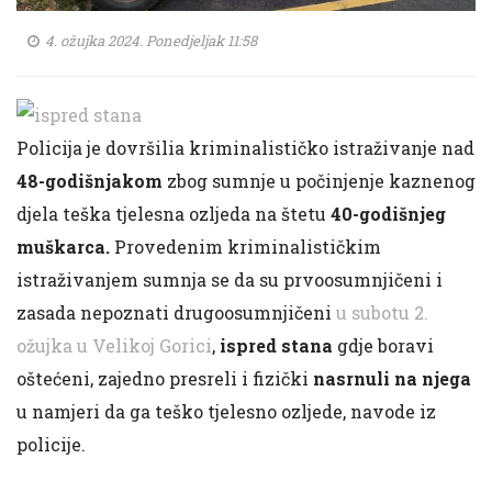
4. ožujka 2024. Ponedjeljak 11:58
Policija je dovršilia kriminalističko istraživanje nad
48-godišnjakom
zbog sumnje u počinjenje kaznenog
djela teška tjelesna ozljeda na štetu
40-godišnjeg
muškarca.
Provedenim kriminalističkim
istraživanjem sumnja se da su prvoosumnjičeni i
zasada nepoznati drugoosumnjičeni
u subotu 2.
ožujka u Velikoj Gorici
,
ispred stana
gdje boravi
oštećeni, zajedno presreli i fizički
nasrnuli na njega
u namjeri da ga teško tjelesno ozljede, navode iz
policije.