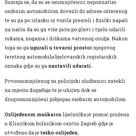
Sumnja se, da su se osumnjičenici nepoznatim
osobnim automobilom dovezli do adrese oštećenog
te su ga po izlasku iz vozila presreli i fizički napali
na način da su ga više puta po glavi i tijelu udarili
rukama, nogama i drškama vatrenog oružja. Nakon
toga su ga
ugurali u tovarni prostor
njegovog
teretnog automobila bjelovarskih registarskih
oznaka gdje su ga
nastavili udarati.
Prvoosumnjičenog su policijski službenici zatekli
na mjestu događaja te je uhićen dok se
drugoosumnjičeni pobjegao osobnim automobilom.
Ozlijeđenom muškarcu
liječnička je pomoć pružena
u Kliničkom bolničkom centru Zagreb gdje je
utvrđeno da je
teško ozlijeđen.