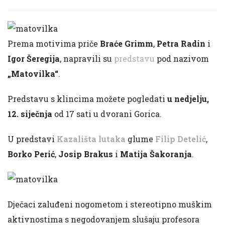
Prema motivima priče
Braće Grimm
,
Petra Radin
i
Igor Šeregija
, napravili su
predstavu
pod nazivom
„Matovilka“
.
Predstavu s klincima možete pogledati
u nedjelju,
12. siječnja
od 17 sati u dvorani Gorica.
U predstavi
Kazališta lutaka
glume
Filip Detelić
,
Borko Perić
,
Josip Brakus
i
Matija Šakoranja
.
Dječaci zaluđeni nogometom i stereotipno muškim
aktivnostima s negodovanjem slušaju profesora