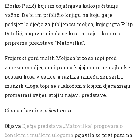
(Borko Perić) koji im objašnjava kako je čitanje
važno. Da bi im približio knjigu na koju ga je
podsjetila dječja zaljubljenost moljca, kojeg igra Filip
Detelić, nagovara ih da se kostimiraju i krenu u
pripremu predstave “Matovilka”.
Frajerski gard malih Moljaca brzo se topi pred
zanesenom dječjom igrom u kojoj mamine najlonke
postaju kosa vještice, a razlika između ženskih i
muških uloga topi se s lakoćom s kojom djeca znaju
promatrati svijet, stoji u najavi predstave.
Cijena ulaznice je
šest eura
.
Objava
Dječja predstava „Matovilka“ progovara o
ženskim i muškim ulogama
pojavila se prvi puta na