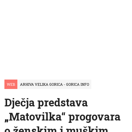
WEB
ARHIVA VELIKA GORICA - GORICA INFO
Dječja predstava
„Matovilka“ progovara
o ženskim i muškim