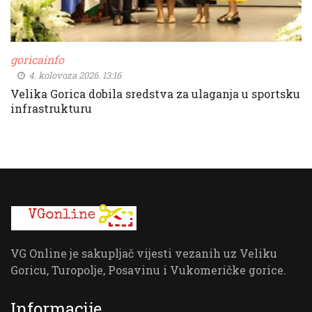
goricainfo
4. kolovoza 2026. 13:16
Velika Gorica dobila sredstva za ulaganja u sportsku
infrastrukturu
VG Online je sakupljač vijesti vezanih uz Veliku
Goricu, Turopolje, Posavinu i Vukomeričke gorice.
Informacije