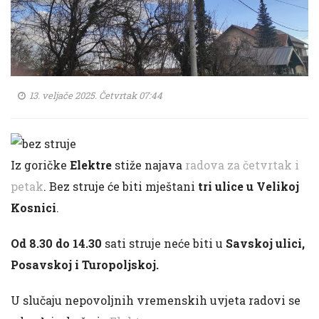
13. veljače 2025. Četvrtak 07:44
Iz goričke
Elektre
stiže najava
radova za četvrtak i
petak
. Bez struje će biti mještani
tri ulice u Velikoj
Kosnici
.
Od 8.30 do 14.30
sati struje neće biti u
Savskoj ulici,
Posavskoj i Turopoljskoj.
U slučaju nepovoljnih vremenskih uvjeta radovi se