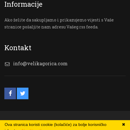
Informacije
Ako želite da sakupljamo i prikazujemo vijesti s Vaše
stranice pošaljite nam adresu Vašeg rss feeda.
Kontakt
info@velikagorica.com
© VG Online
Ova stranica koristi cookie (kolačiće) za bolje korisničko
✖