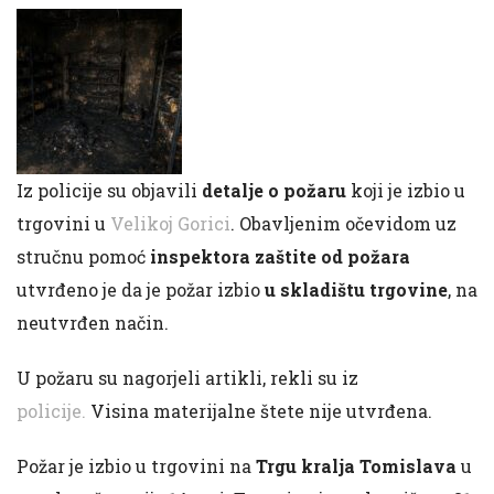
Iz policije su objavili
detalje o požaru
koji je izbio u
trgovini u
Velikoj Gorici
. Obavljenim očevidom uz
stručnu pomoć
inspektora zaštite od požara
utvrđeno je da je požar izbio
u skladištu trgovine
, na
neutvrđen način.
U požaru su nagorjeli artikli, rekli su iz
policije.
Visina materijalne štete nije utvrđena.
Požar je izbio u trgovini na
Trgu kralja Tomislava
u