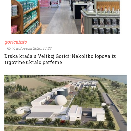
goricainfo
7. kolovoza 2026. 14:27
Drska krađa u Velikoj Gorici: Nekoliko lopova iz
trgovine ukralo parfeme