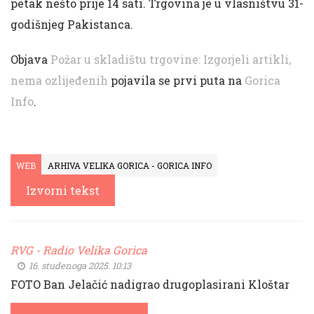
petak nešto prije 14 sati. Trgovina je u vlasništvu 31-
godišnjeg Pakistanca.
Objava
Požar u skladištu trgovine: Izgorjeli artikli,
nema ozlijeđenih
pojavila se prvi puta na
Gorica
Info
.
WEB
ARHIVA VELIKA GORICA - GORICA INFO
Izvorni tekst
RVG - Radio Velika Gorica
16. studenoga 2025. 10:13
FOTO Ban Jelačić nadigrao drugoplasirani Kloštar