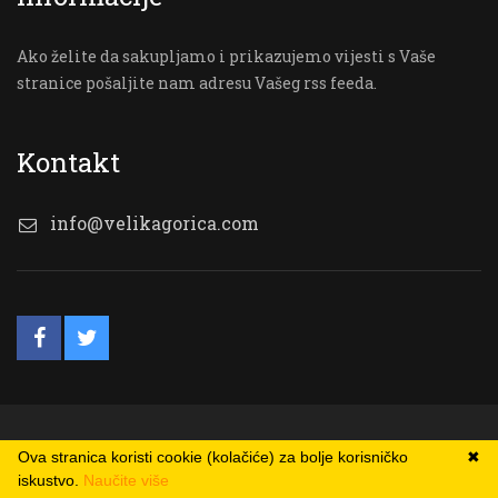
Ako želite da sakupljamo i prikazujemo vijesti s Vaše
stranice pošaljite nam adresu Vašeg rss feeda.
Kontakt
info@velikagorica.com
© VG Online
Ova stranica koristi cookie (kolačiće) za bolje korisničko
✖
iskustvo.
Naučite više