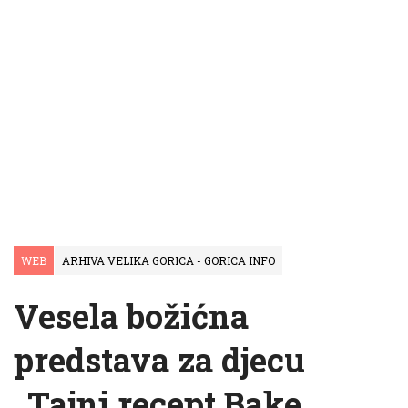
WEB
ARHIVA VELIKA GORICA - GORICA INFO
Vesela božićna
predstava za djecu
„Tajni recept Bake