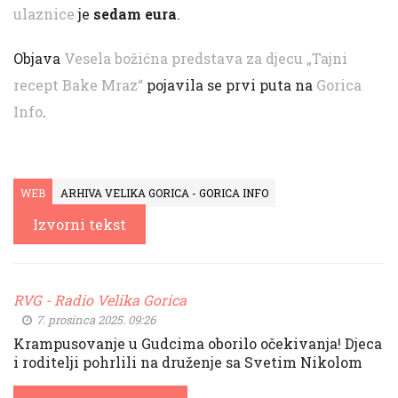
ulaznice
je
sedam eura
.
Objava
Vesela božićna predstava za djecu „Tajni
recept Bake Mraz“
pojavila se prvi puta na
Gorica
Info
.
WEB
ARHIVA VELIKA GORICA - GORICA INFO
Izvorni tekst
RVG - Radio Velika Gorica
7. prosinca 2025. 09:26
Krampusovanje u Gudcima oborilo očekivanja! Djeca
i roditelji pohrlili na druženje sa Svetim Nikolom