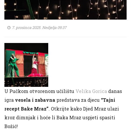
7. prosinca 2025. Nedjelja 09:37
U Pučkom otvorenom učilištu
Velika Gorica
danas
igra
vesela i zabavna
predstava za djecu
“Tajni
recept Bake Mraz”
. Otkrijte kako Djed Mraz ulazi
kroz dimnjak i hoće li Baka Mraz uspjeti spasiti
Božić!