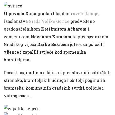
U povodu Dana grada
i blagdana
svete Lucije,
izaslanstva
Grada Velike Gorice
predvođeno
gradonačelnikom
Krešimirom Ačkarom
i
zamjenikom
Nevenom Karasom
te predsjednikom
Gradskog vijeća
Darko Bekićem
jutros su položili
vijence i zapalili svijeće kod spomenika
braniteljima.
Počast poginulima odali su i predstavnici političkih
stranaka, braniteljskih udruga i obitelji poginulih
branitelja, komunalnih gradskih tvrtki, policije i
vatrogasaca…