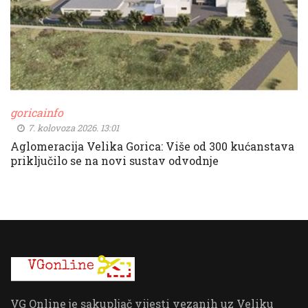
goricainfo
7. kolovoza 2026. 13:01
Aglomeracija Velika Gorica: Više od 300 kućanstava
priključilo se na novi sustav odvodnje
VG Online je sakupljač vijesti vezanih uz Veliku