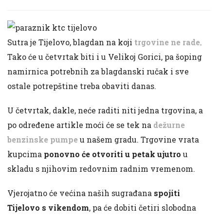
Sutra je Tijelovo, blagdan na koji
trgovine ne rade
.
Tako će u četvrtak biti i u Velikoj Gorici, pa šoping
namirnica potrebnih za blagdanski ručak i sve
ostale potrepštine treba obaviti danas.
U četvrtak, dakle, neće raditi niti jedna trgovina, a
po određene artikle moći će se tek na
dežurne
benzinske pumpe
u našem gradu. Trgovine vrata
kupcima
ponovno će otvoriti u petak ujutro
u
skladu s njihovim redovnim radnim vremenom.
Vjerojatno će većina naših sugrađana
spojiti
Tijelovo s vikendom
, pa će dobiti četiri slobodna