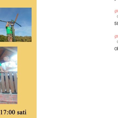
g
5
g
O