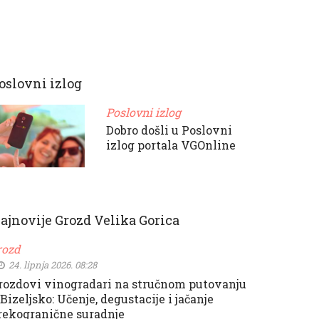
oslovni izlog
Poslovni izlog
Dobro došli u Poslovni
izlog portala VGOnline
ajnovije Grozd Velika Gorica
rozd
24. lipnja 2026. 08:28
rozdovi vinogradari na stručnom putovanju
 Bizeljsko: Učenje, degustacije i jačanje
rekogranične suradnje