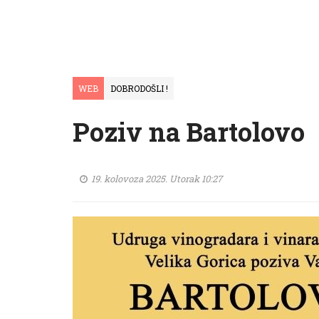
WEB
DOBRODOŠLI !
Poziv na Bartolovo
19. kolovoza 2025. Utorak 10:27