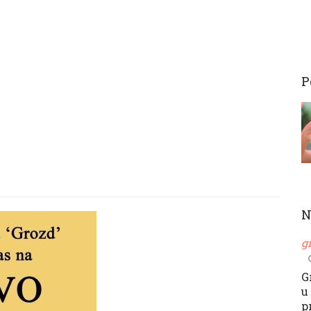
P
N
g
G
u
p