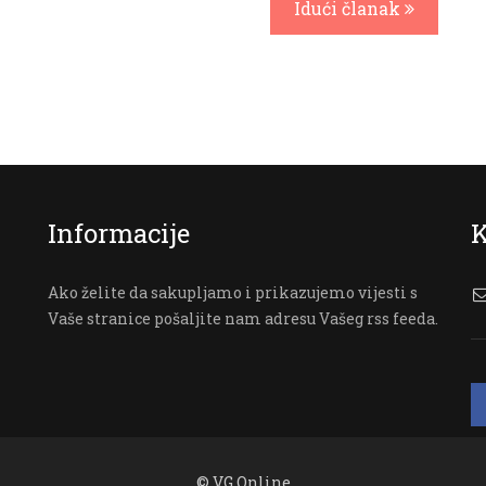
Idući članak
Informacije
K
Ako želite da sakupljamo i prikazujemo vijesti s
Vaše stranice pošaljite nam adresu Vašeg rss feeda.
© VG Online