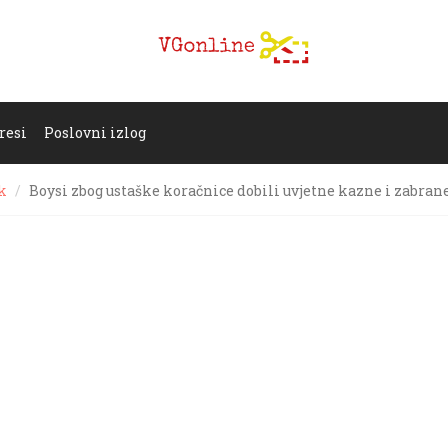
resi
Poslovni izlog
k
Boysi zbog ustaške koračnice dobili uvjetne kazne i zabran