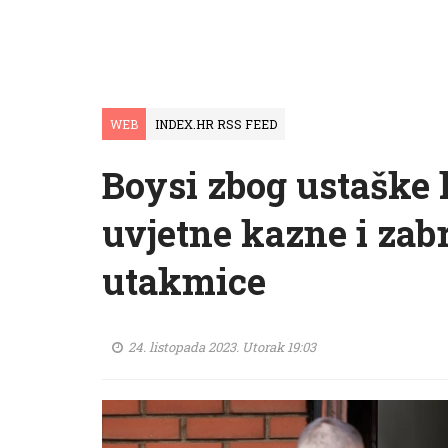
WEB
INDEX.HR RSS FEED
Boysi zbog ustaške 
uvjetne kazne i zab
utakmice
24. listopada 2023. Utorak 19:03