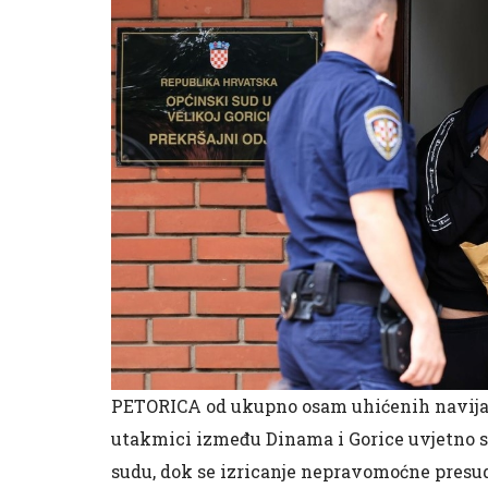
PETORICA od ukupno osam uhićenih navijača
utakmici između Dinama i Gorice uvjetno 
sudu, dok se izricanje nepravomoćne presude