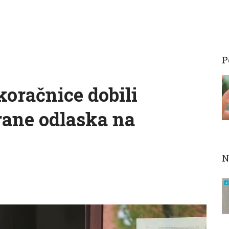
P
koračnice dobili
rane odlaska na
N