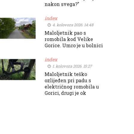
nakon svega?"
index
4. kolovoza 2026. 14:48
Maloljetnik pao s
romobila kod Velike
Gorice. Umro je u bolnici
index
1. kolovoza 2026. 15:27
Maloljetnik teško
ozlijeđen pri padu s
električnog romobila u
Gorici, drugi je ok