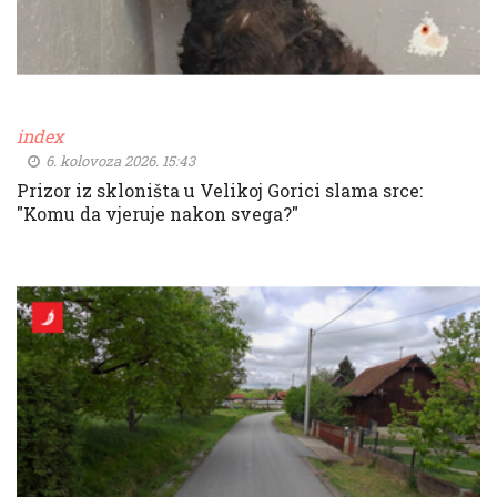
index
6. kolovoza 2026. 15:43
Prizor iz skloništa u Velikoj Gorici slama srce:
"Komu da vjeruje nakon svega?"