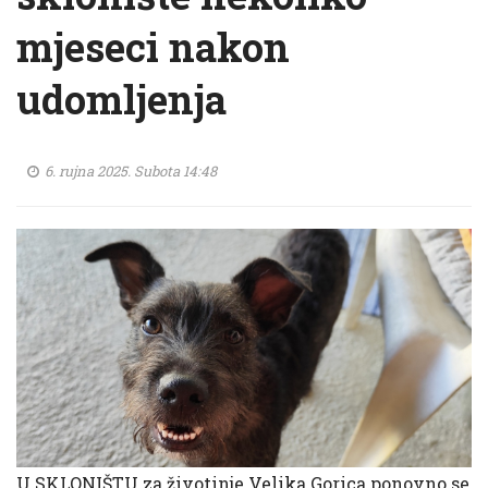
mjeseci nakon
udomljenja
6. rujna 2025. Subota 14:48
U SKLONIŠTU za životinje Velika Gorica ponovno se