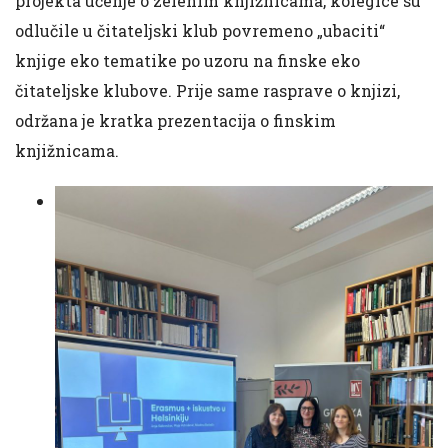
projekta učenje o zelenim knjižnicama, kolegice su
odlučile u čitateljski klub povremeno „ubaciti“
knjige eko tematike po uzoru na finske eko
čitateljske klubove. Prije same rasprave o knjizi,
održana je kratka prezentacija o finskim
knjižnicama.