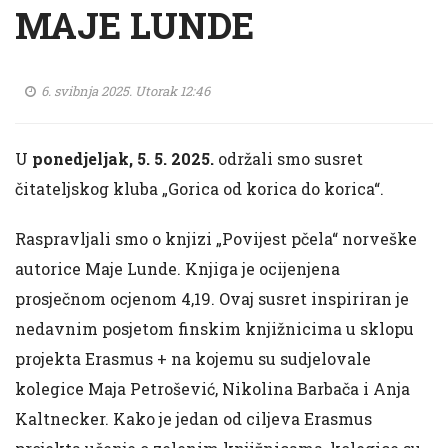
MAJE LUNDE
6. svibnja 2025. Utorak 12:46
U
ponedjeljak, 5. 5. 2025.
održali smo susret
čitateljskog kluba „Gorica od korica do korica“.
Raspravljali smo o knjizi „Povijest pčela“ norveške
autorice Maje Lunde. Knjiga je ocijenjena
prosječnom ocjenom 4,19. Ovaj susret inspiriran je
nedavnim posjetom finskim knjižnicima u sklopu
projekta Erasmus + na kojemu su sudjelovale
kolegice Maja Petrošević, Nikolina Barbača i Anja
Kaltnecker. Kako je jedan od ciljeva Erasmus