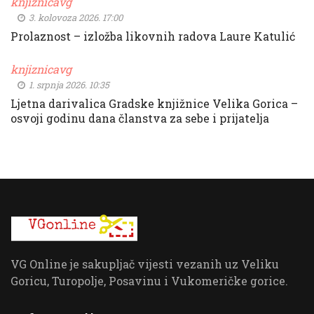
knjiznicavg
3. kolovoza 2026. 17:00
Prolaznost – izložba likovnih radova Laure Katulić
knjiznicavg
1. srpnja 2026. 10:35
Ljetna darivalica Gradske knjižnice Velika Gorica –
osvoji godinu dana članstva za sebe i prijatelja
VG Online je sakupljač vijesti vezanih uz Veliku
Goricu, Turopolje, Posavinu i Vukomeričke gorice.