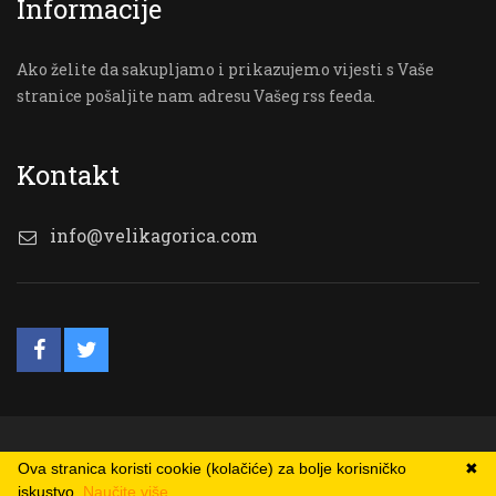
Informacije
Ako želite da sakupljamo i prikazujemo vijesti s Vaše
stranice pošaljite nam adresu Vašeg rss feeda.
Kontakt
info@velikagorica.com
© VG Online
Ova stranica koristi cookie (kolačiće) za bolje korisničko
✖
iskustvo.
Naučite više