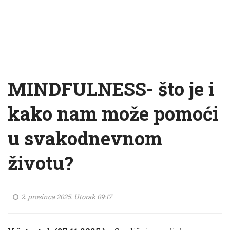
MINDFULNESS- što je i
kako nam može pomoći
u svakodnevnom
životu?
2. prosinca 2025. Utorak 09:17