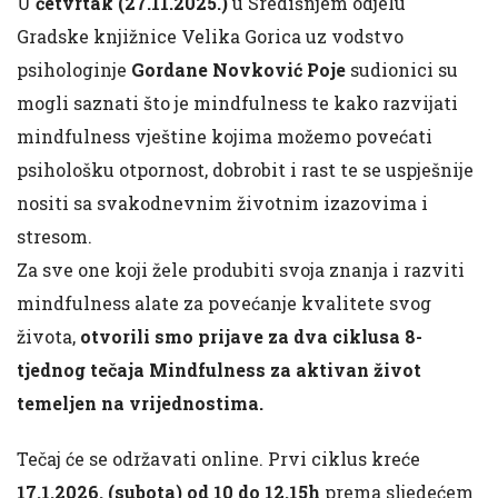
U
četvrtak (27.11.2025.)
u Središnjem odjelu
Gradske knjižnice Velika Gorica uz vodstvo
psihologinje
Gordane Novković Poje
sudionici su
mogli saznati što je mindfulness te kako razvijati
mindfulness vještine kojima možemo povećati
psihološku otpornost, dobrobit i rast te se uspješnije
nositi sa svakodnevnim životnim izazovima i
stresom.
Za sve one koji žele produbiti svoja znanja i razviti
mindfulness alate za povećanje kvalitete svog
života,
otvorili smo prijave za dva ciklusa 8-
tjednog tečaja Mindfulness za aktivan život
temeljen na vrijednostima.
Tečaj će se održavati online. Prvi ciklus kreće
17.1.2026. (subota) od 10 do 12.15h
prema sljedećem