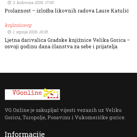
3. kolovoza 2026. 17:00
Prolaznost – izložba likovnih radova Laure Katulić
knjiznicavg
1. srpnja 2026. 10:35
Ljetna darivalica Gradske knjižnice Velika Gorica –
osvoji godinu dana članstva za sebe i prijatelja
VG Online je sakupljač vijesti vezanih uz Veliku
Goricu, Turopolje, Posavinu i Vukomeričke gorice.
Informacije