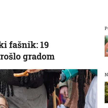
P
i fašnik: 19
rošlo gradom
N