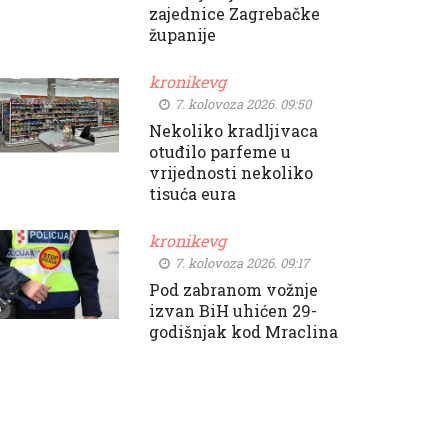
zajednice Zagrebačke
županije
kronikevg
7. kolovoza 2026. 09:50
Nekoliko kradljivaca
otuđilo parfeme u
vrijednosti nekoliko
tisuća eura
kronikevg
7. kolovoza 2026. 09:17
Pod zabranom vožnje
izvan BiH uhićen 29-
godišnjak kod Mraclina