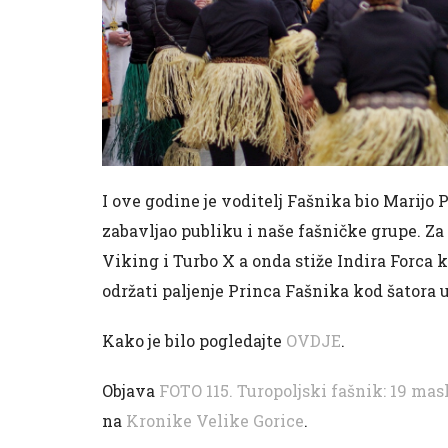
I ove godine je voditelj Fašnika bio Marijo 
zabavljao publiku i naše fašničke grupe. Za
Viking i Turbo X a onda stiže Indira Forca ko
održati paljenje Princa Fašnika kod šatora u 
Kako je bilo pogledajte
OVDJE
.
Objava
FOTO 115. Turopoljski fašnik: 19 ma
na
Kronike Velike Gorice
.