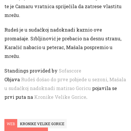
te je Camaru vratnica spriječila da zatrese vlastitu
mrežu.
Rudeš je u sudačkoj nadoknadi kaznio ove
promašaje. Srbljinović je prebacio na desnu stranu,
Karačić nabacio u peterac, Mašala pospremio u
mrežu.
Standings provided by
Sofascore
Objava
Rudeš došao do prve pobjede u sezoni, Mašala
u sudačkoj nadoknadi matirao Goricu
pojavila se
prvi puta na
Kronike Velike Gorice
.
WEB
KRONIKE VELIKE GORICE