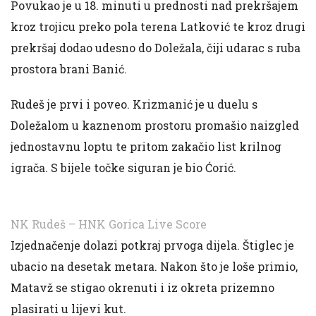
Povukao je u 18. minuti u prednosti nad prekršajem
kroz trojicu preko pola terena Latković te kroz drugi
prekršaj dodao udesno do Doležala, čiji udarac s ruba
prostora brani Banić.
Rudeš je prvi i poveo. Krizmanić je u duelu s
Doležalom u kaznenom prostoru promašio naizgled
jednostavnu loptu te pritom zakačio list krilnog
igrača. S bijele točke siguran je bio Ćorić.
NK Rudeš – HNK Gorica Live Score
Izjednačenje dolazi potkraj prvoga dijela. Štiglec je
ubacio na desetak metara. Nakon što je loše primio,
Matavž se stigao okrenuti i iz okreta prizemno
plasirati u lijevi kut.