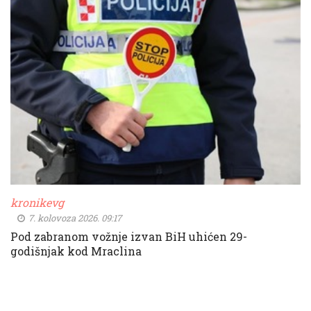
kronikevg
7. kolovoza 2026. 09:17
Pod zabranom vožnje izvan BiH uhićen 29-
godišnjak kod Mraclina