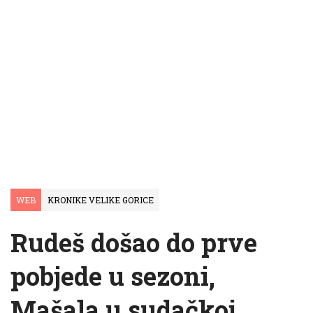
WEB
KRONIKE VELIKE GORICE
Rudeš došao do prve
pobjede u sezoni,
Mašala u sudačkoj