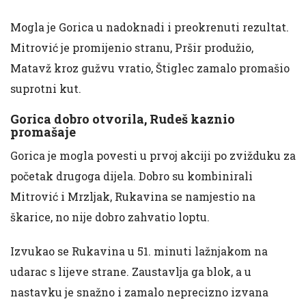
Mogla je Gorica u nadoknadi i preokrenuti rezultat.
Mitrović je promijenio stranu, Pršir produžio,
Matavž kroz gužvu vratio, Štiglec zamalo promašio
suprotni kut.
Gorica dobro otvorila, Rudeš kaznio
promašaje
Gorica je mogla povesti u prvoj akciji po zvižduku za
početak drugoga dijela. Dobro su kombinirali
Mitrović i Mrzljak, Rukavina se namjestio na
škarice, no nije dobro zahvatio loptu.
Izvukao se Rukavina u 51. minuti lažnjakom na
udarac s lijeve strane. Zaustavlja ga blok, a u
nastavku je snažno i zamalo neprecizno izvana