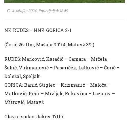
4. ožujka 2024. Ponedjeljak 18:59
NK RUDEŠ – HNK GORICA 2-1
(Ćorić 26-11m, Mašala 90’+4; Matavž 39′)
RUDEŠ: Marković, Karačić – Camara – Mrčela –
Šehić, Vukmanović – Pasariček, Latković – Ćorić –
Doležal, Špeljak
GORICA: Banić, Štiglec – Krizmanić – Maloča –
Matković, Pršir – Mrzljak, Rukavina – Lazarov –
Mitrović, Matavž
Glavni sudac: Jakov Titlić