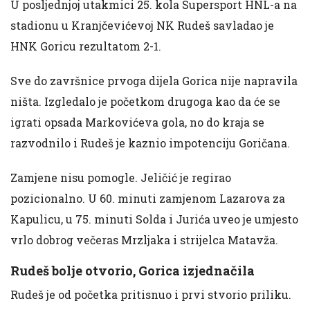
U posljednjoj utakmici 25. kola Supersport HNL-a na
stadionu u Kranjčevićevoj NK Rudeš savladao je
HNK Goricu rezultatom 2-1.
Sve do završnice prvoga dijela Gorica nije napravila
ništa. Izgledalo je početkom drugoga kao da će se
igrati opsada Markovićeva gola, no do kraja se
razvodnilo i Rudeš je kaznio impotenciju Goričana.
Zamjene nisu pomogle. Jeličić je regirao
pozicionalno. U 60. minuti zamjenom Lazarova za
Kapulicu, u 75. minuti Solda i Jurića uveo je umjesto
vrlo dobrog večeras Mrzljaka i strijelca Matavža.
Rudeš bolje otvorio, Gorica izjednačila
Rudeš je od početka pritisnuo i prvi stvorio priliku.