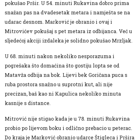
pokušao Pršir. U 54. minuti Rukavina dobro prima
snažan pas na dvadesetak metara i namješta se na
udarac desnom. Marković je obranio i ovaj i
Mitrovićev pokušaj s pet metara iz odbijanca. Već u
sljedećoj akciji izdaleka je solidno pokušao Mrzljak.
U 68. minuti nakon nekoliko nesporazuma i
pogrešaka što domaćina što gostiju lopta se od
Matavža odbija na bok. Lijevi bek Goričana puca s
ruba prostora snažno u suprotni kut, ali nije
precizan, baš kao ni Kapulica nekoliko minuta
kasnije s distance.
Mitrović nije stigao kada je u 78. minuti Rukavina
probio po lijevom boku i odlično prebacio u peterac.
Do kraja je Marković obranio udarce Štigleca i Pršira