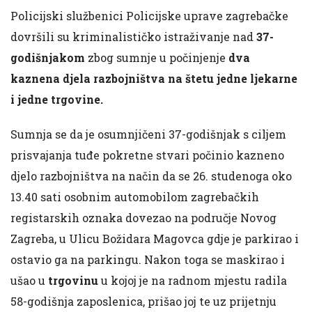
Policijski službenici Policijske uprave zagrebačke
dovršili su kriminalističko istraživanje nad
37-
godišnjakom
zbog sumnje u počinjenje
dva
kaznena djela razbojništva na štetu jedne ljekarne
i jedne trgovine.
Sumnja se da je osumnjičeni 37-godišnjak s ciljem
prisvajanja tuđe pokretne stvari počinio kazneno
djelo razbojništva na način da se 26. studenoga oko
13.40 sati osobnim automobilom zagrebačkih
registarskih oznaka dovezao na područje Novog
Zagreba, u Ulicu Božidara Magovca gdje je parkirao i
ostavio ga na parkingu. Nakon toga se maskirao i
ušao u
trgovinu
u kojoj je na radnom mjestu radila
58-godišnja zaposlenica, prišao joj te uz prijetnju