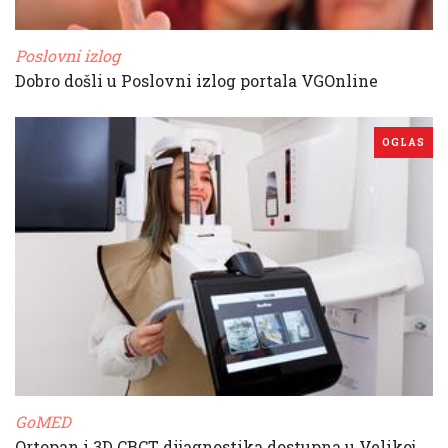
Poslovni izlog
Dobro došli u Poslovni izlog portala VGOnline
OGLAS
GoMED
Ortopan i 3D CBCT dijagnostika dostupna u Velikoj