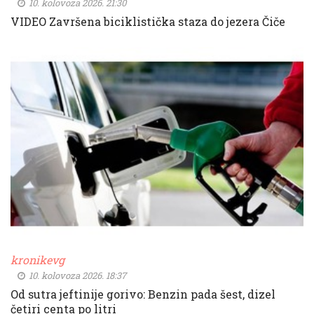
10. kolovoza 2026. 21:30
VIDEO Završena biciklistička staza do jezera Čiče
kronikevg
10. kolovoza 2026. 18:37
Od sutra jeftinije gorivo: Benzin pada šest, dizel
četiri centa po litri