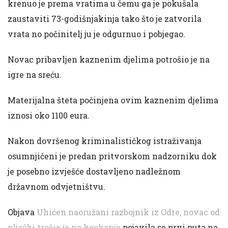
krenuo je prema vratima u čemu ga je pokušala
zaustaviti 73-godišnjakinja tako što je zatvorila
vrata no počinitelj ju je odgurnuo i pobjegao.
Novac pribavljen kaznenim djelima potrošio je na
igre na sreću.
Materijalna šteta počinjena ovim kaznenim djelima
iznosi oko 1100 eura.
Nakon dovršenog kriminalističkog istraživanja
osumnjičeni je predan pritvorskom nadzorniku dok
je posebno izvješće dostavljeno nadležnom
državnom odvjetništvu.
Objava
Uhićen naoružani razbojnik iz Odre, novac od
pljački trošio je na kockanje
pojavila se prvi puta na