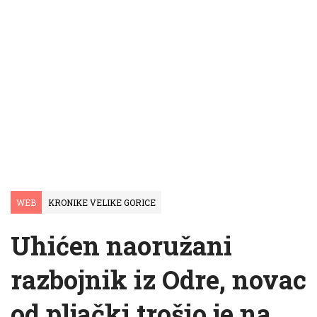
WEB
KRONIKE VELIKE GORICE
Uhićen naoružani
razbojnik iz Odre, novac
od pljački trošio je na