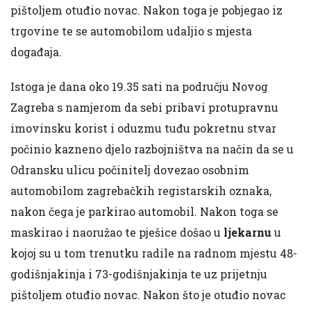
pištoljem otuđio novac. Nakon toga je pobjegao iz
trgovine te se automobilom udaljio s mjesta
događaja.
Istoga je dana oko 19.35 sati na području Novog
Zagreba s namjerom da sebi pribavi protupravnu
imovinsku korist i oduzmu tuđu pokretnu stvar
počinio kazneno djelo razbojništva na način da se u
Odransku ulicu počinitelj dovezao osobnim
automobilom zagrebačkih registarskih oznaka,
nakon čega je parkirao automobil. Nakon toga se
maskirao i naoružao te pješice došao u
ljekarnu
u
kojoj su u tom trenutku radile na radnom mjestu 48-
godišnjakinja i 73-godišnjakinja te uz prijetnju
pištoljem otuđio novac. Nakon što je otuđio novac