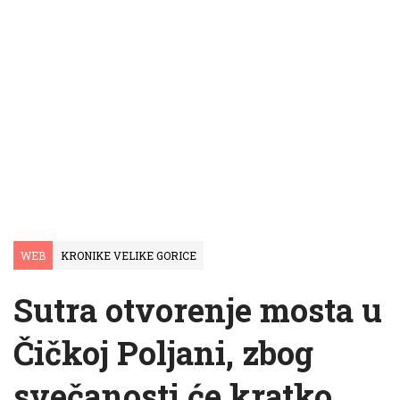
WEB
KRONIKE VELIKE GORICE
Sutra otvorenje mosta u
Čičkoj Poljani, zbog
svečanosti će kratko