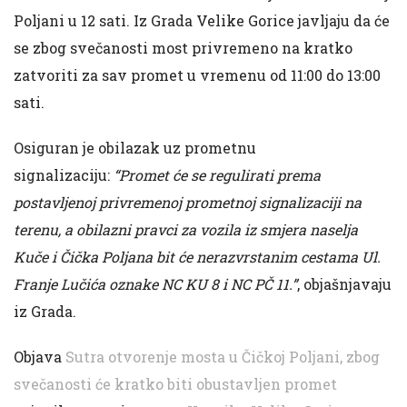
Poljani u 12 sati. Iz Grada Velike Gorice javljaju da će
se zbog svečanosti most privremeno na kratko
zatvoriti za sav promet u vremenu od 11:00 do 13:00
sati.
Osiguran je obilazak uz prometnu
signalizaciju:
“Promet će se regulirati prema
postavljenoj privremenoj prometnoj signalizaciji na
terenu, a obilazni pravci za vozila iz smjera naselja
Kuče i Čička Poljana bit će nerazvrstanim cestama Ul.
Franje Lučića oznake NC KU 8 i NC PČ 11.”
, objašnjavaju
iz Grada.
Objava
Sutra otvorenje mosta u Čičkoj Poljani, zbog
svečanosti će kratko biti obustavljen promet