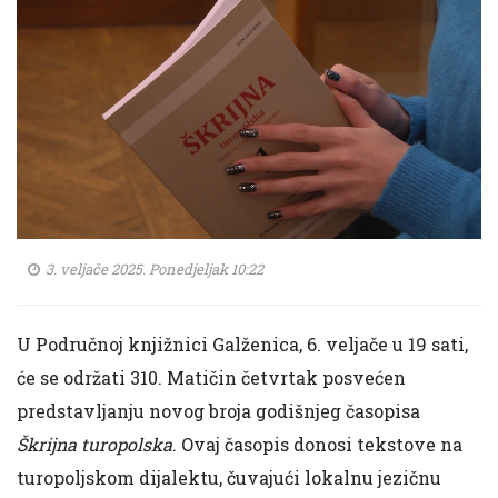
3. veljače 2025. Ponedjeljak 10:22
U Područnoj knjižnici Galženica, 6. veljače u 19 sati,
će se održati 310. Matičin četvrtak posvećen
predstavljanju novog broja godišnjeg časopisa
Škrijna turopolska
. Ovaj časopis donosi tekstove na
turopoljskom dijalektu, čuvajući lokalnu jezičnu