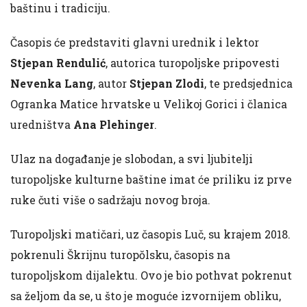
baštinu i tradiciju.
Časopis će predstaviti glavni urednik i lektor
Stjepan Rendulić
, autorica turopoljske pripovesti
Nevenka Lang
, autor
Stjepan Zlodi
, te predsjednica
Ogranka Matice hrvatske u Velikoj Gorici i članica
uredništva
Ana Plehinger
.
Ulaz na događanje je slobodan, a svi ljubitelji
turopoljske kulturne baštine imat će priliku iz prve
ruke čuti više o sadržaju novog broja.
Turopoljski matičari, uz časopis Luč, su krajem 2018.
pokrenuli Škrijnu turopŏlsku, časopis na
turopoljskom dijalektu. Ovo je bio pothvat pokrenut
sa željom da se, u što je moguće izvornijem obliku,