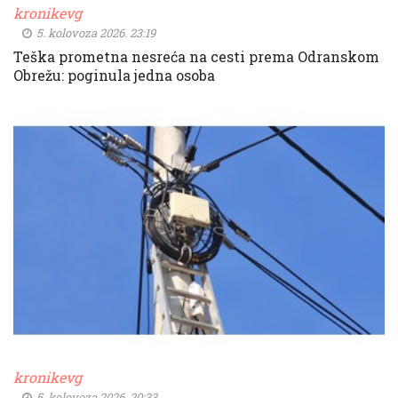
kronikevg
5. kolovoza 2026. 23:19
Teška prometna nesreća na cesti prema Odranskom
Obrežu: poginula jedna osoba
kronikevg
5. kolovoza 2026. 20:33