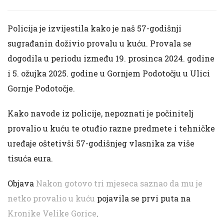
Policija je izvijestila kako je naš 57-godišnji
sugrađanin doživio provalu u kuću. Provala se
dogodila u periodu između 19. prosinca 2024. godine
i 5. ožujka 2025. godine u Gornjem Podotočju u Ulici
Gornje Podotočje.
Kako navode iz policije, nepoznati je počinitelj
provalio u kuću te otuđio razne predmete i tehničke
uređaje oštetivši 57-godišnjeg vlasnika za više
tisuća eura.
Objava
Nakon gotovo tri mjeseca saznao da mu je
netko provalio u kuću
pojavila se prvi puta na
Kronike Velike Gorice
.