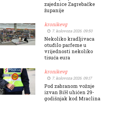
zajednice Zagrebačke
županije
kronikevg
7. kolovoza 2026. 09:50
Nekoliko kradljivaca
otuđilo parfeme u
vrijednosti nekoliko
tisuća eura
kronikevg
7. kolovoza 2026. 09:17
Pod zabranom vožnje
izvan BiH uhićen 29-
godišnjak kod Mraclina