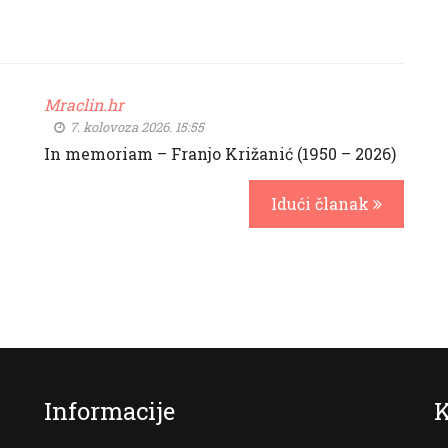
Mraclin.hr
7. kolovoza 2026. 15:55
In memoriam – Franjo Križanić (1950 – 2026)
Idući članak
Informacije
K