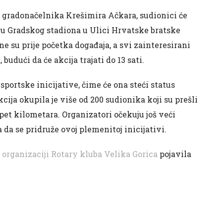
 gradonačelnika Krešimira Ačkara, sudionici će
ngu Gradskog stadiona u Ulici Hrvatske bratske
ne su prije početka događaja, a svi zainteresirani
budući da će akcija trajati do 13 sati.
sportske inicijative, čime će ona steći status
ija okupila je više od 200 sudionika koji su prešli
pet kilometara. Organizatori očekuju još veći
da se pridruže ovoj plemenitoj inicijativi.
u organizaciji Rotary kluba Velika Gorica
pojavila