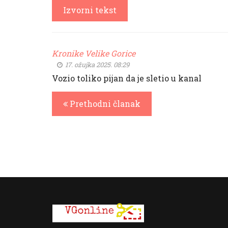
Izvorni tekst
Kronike Velike Gorice
17. ožujka 2025. 08:29
Vozio toliko pijan da je sletio u kanal
Prethodni članak