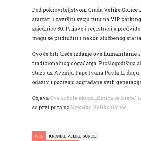
Pod pokroviteljstvom Grada Velike Gorice i
startati i završiti svoju rutu na VIP parki
zajednice 80. Prijave i registracija predviđe
mogu se pridružiti i nakon službenog starta, 
Ovo će biti treće izdanje ove humanitarne i 
tradicionalnog događanja. Prošlogodišnja akc
stazu uz Aveniju Pape Ivana Pavla II. dugu 
odaziv i pozivaju sugrađane svih generacija 
Objava
Ove subote akcija „Gorica se kreće“ 
se prvi puta na
Kronike Velike Gorice
.
WEB
KRONIKE VELIKE GORICE