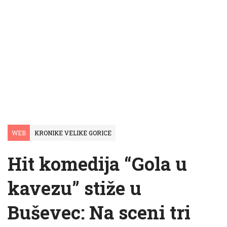
WEB
KRONIKE VELIKE GORICE
Hit komedija “Gola u
kavezu” stiže u
Buševec: Na sceni tri