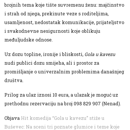
brojnih tema koje tište suvremenu ženu: majčinstvo
i strah od njega, prekinute veze s roditeljima,
usamljenost, nedostatak komunikacije, prijateljstvo
i svakodnevne nesigurnosti koje oblikuju
međuljudske odnose.
Uz dozu topline, ironije i bliskosti,
Gola u kavezu
nudi publici dozu smijeha, ali i prostor za
promišljanje o univerzalnim problemima današnjeg
društva.
Prilog za ulaz iznosi 10 eura, a ulazak je moguć uz
prethodnu rezervaciju na broj 098 829 907 (Nenad).
Objava
Hit komedija “Gola u kavezu” stiže u
Buševec: Na sceni tri poznate glumice i teme koje