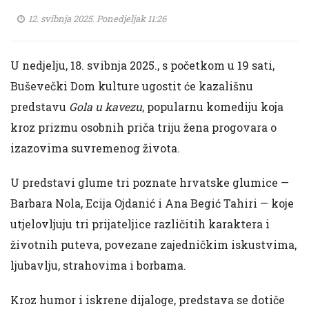
12. svibnja 2025. Ponedjeljak 11:26
U nedjelju, 18. svibnja 2025., s početkom u 19 sati,
Buševečki Dom kulture ugostit će kazališnu
predstavu
Gola u kavezu
, popularnu komediju koja
kroz prizmu osobnih priča triju žena progovara o
izazovima suvremenog života.
U predstavi glume tri poznate hrvatske glumice —
Barbara Nola, Ecija Ojdanić i Ana Begić Tahiri — koje
utjelovljuju tri prijateljice različitih karaktera i
životnih puteva, povezane zajedničkim iskustvima,
ljubavlju, strahovima i borbama.
Kroz humor i iskrene dijaloge, predstava se dotiče