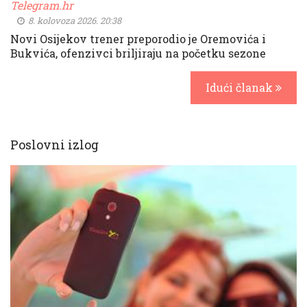
Telegram.hr
8. kolovoza 2026. 20:38
Novi Osijekov trener preporodio je Oremovića i
Bukvića, ofenzivci briljiraju na početku sezone
Idući članak
Poslovni izlog